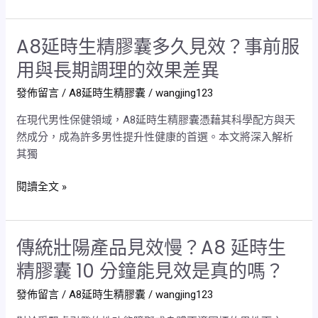
穩
定，
A8延時生精膠囊多久見效？事前服
A8
A8
延
延
用與長期調理的效果差異
時
時
發佈留言
/
A8延時生精膠囊
/
wangjing123
生
生
精
精
在現代男性保健領域，A8延時生精膠囊憑藉其科學配方與天
膠
膠
然成分，成為許多男性提升性健康的首選。本文將深入解析
囊
囊
其獨
多
是
久
理
閱讀全文 »
見
想
效？
解
事
決
傳統壯陽產品見效慢？A8 延時生
傳
前
方
統
服
精膠囊 10 分鐘能見效是真的嗎？
案
壯
用
嗎？
發佈留言
/
A8延時生精膠囊
/
wangjing123
陽
與
產
長