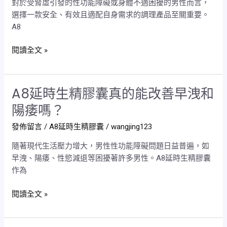
對於受腎虛引發的性功能障礙或身體不適困擾的男性而言，
品
期
選擇一款安全、有效且適配自身需求的調理產品至關重要。
見
調
A8
效
理
慢？
的
閱讀全文 »
A8
效
延
果
時
差
A8延時生精膠囊真的能改善早洩和
A8
生
異
延
精
陽痿嗎？
時
膠
發佈留言
/
A8延時生精膠囊
/
wangjing123
生
囊
精
10
隨著現代生活壓力增大，男性性功能障礙問題日益普遍，如
膠
分
早洩、陽痿、性慾減退等困擾著許多男性。A8延時生精膠囊
囊
鐘
作為
真
能
的
見
閱讀全文 »
能
效
改
是
善