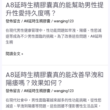
真
A8延時生精膠囊真的能幫助男性提
A8
早
的
延
洩
升性愛持久度嗎？
嗎？
時
和
發佈留言
/
A8延時生精膠囊
/
wangjing123
生
陽
精
痿
在現代男性健康管理中，性功能問題如早洩、陽痿、性慾減
膠
嗎？
退等成為不少男性面臨的挑戰。為了改善這些問題，A8延時
囊
生精
真
的
閱讀全文 »
能
幫
助
A8延時生精膠囊真的能改善早洩和
A8
男
延
性
陽痿嗎？效果如何？
時
提
發佈留言
/
A8延時生精膠囊
/
wangjing123
生
升
精
性
在現代社會中，男性面臨著越來越多的性功能挑戰，從性慾
膠
愛
減退、早洩到陽痿等問題，這些困擾不僅影響性生活品質，
囊
持