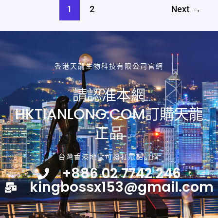
1
2
Next
→
延
時
生
精
膠
香港天龍生物科技有限公司官網
囊
為
請認准本網
你
帶
HKTIANLONG.COM訂購天龍
來
正品
強
大
的
台灣香港地區可撥打電話訂購
性
+886 02 7742 246
功
kingbossx153@gmail.com
能
與
健