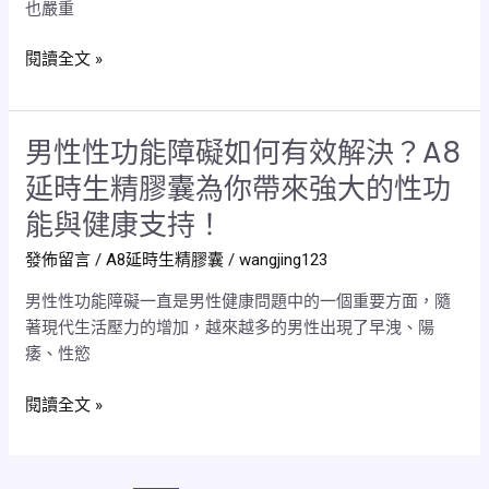
也嚴重
真
久
的
度
閱讀全文 »
能
嗎？
改
善
男性性功能障礙如何有效解決？A8
男
早
性
洩
延時生精膠囊為你帶來強大的性功
性
和
能與健康支持！
功
陽
能
痿
發佈留言
/
A8延時生精膠囊
/
wangjing123
障
嗎？
男性性功能障礙一直是男性健康問題中的一個重要方面，隨
礙
效
著現代生活壓力的增加，越來越多的男性出現了早洩、陽
如
果
痿、性慾
何
如
有
何？
閱讀全文 »
效
解
決？
A8