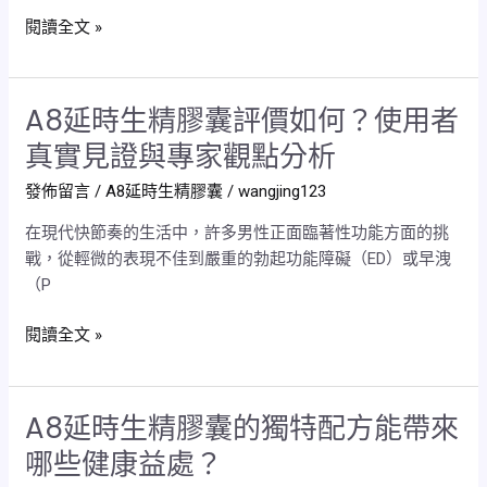
士？
閱讀全文 »
A8
延
時
A8延時生精膠囊評價如何？使用者
A8
生
延
精
真實見證與專家觀點分析
時
膠
發佈留言
/
A8延時生精膠囊
/
wangjing123
生
囊
精
效
在現代快節奏的生活中，許多男性正面臨著性功能方面的挑
膠
果
戰，從輕微的表現不佳到嚴重的勃起功能障礙（ED）或早洩
囊
真
（P
評
的
價
比
閱讀全文 »
如
它
何？
們
使
更
A8延時生精膠囊的獨特配方能帶來
A8
用
強
延
者
哪些健康益處？
嗎？
時
真