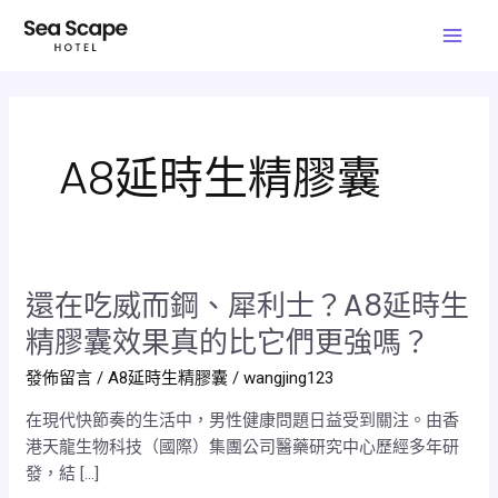
跳
文
Mai
至
章
Men
主
分
要
頁
內
容
A8延時生精膠囊
還在吃威而鋼、犀利士？A8延時生
還
在
精膠囊效果真的比它們更強嗎？
吃
發佈留言
/
A8延時生精膠囊
/
wangjing123
威
而
在現代快節奏的生活中，男性健康問題日益受到關注。由香
鋼、
港天龍生物科技（國際）集團公司醫藥研究中心歷經多年研
犀
發，結 […]
利