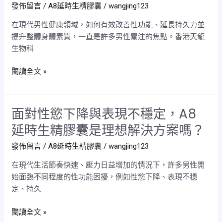
發佈留言
/
A8延時生精膠囊
/
wangjing123
生
實
精
見
在現代男性健康領域，如何有效改善性功能、延長持久力並
膠
證
提升整體身體素質，一直是許多男性關注的焦點。香港天龍
囊
與
生物科
的
專
獨
家
閱讀全文 »
特
觀
配
點
方
分
面對性慾下降與表現不穩定，A8
面
能
析
對
帶
延時生精膠囊是理想解決方案嗎？
性
來
發佈留言
/
A8延時生精膠囊
/
wangjing123
慾
哪
下
些
在現代生活節奏快速、壓力日益增加的情況下，許多男性開
降
健
始面臨不同程度的性功能困擾，例如性慾下降、表現不穩
與
康
定、持久
表
益
現
處？
閱讀全文 »
不