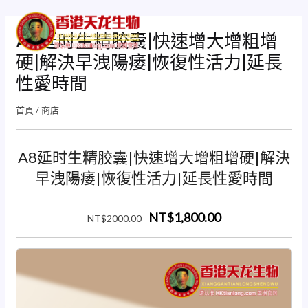
跳
Mai
至
A8延时生精胶囊|快速增大增粗增
Men
主
硬|解決早洩陽痿|恢復性活力|延長
要
內
性愛時間
容
首頁
/
商店
A8延时生精胶囊|快速增大增粗增硬|解決
早洩陽痿|恢復性活力|延長性愛時間
NT$1,800.00
NT$
2000
.00