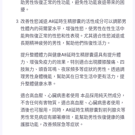
助男性恢復正常的性功能，避免性功能衰退帶來的困
擾。
改善性慾減退:A8延時生精膠囊的活性成分可以調節男
性體內的荷爾蒙水平，增強性慾，使男性在性生活中
能夠恢復正常的性慾和性表現。尤其適合性慾減退或
長期精神疲勞的男性，幫助他們恢復性活力。
提升整體體力與健康A8延時生精膠囊還具有提升體
力、增強免疫力的效果，特別適合出現腰膝酸痛、四
肢無力、頭昏耳鳴、夜尿頻多等症狀的男性。透過調
理男性身體機能，幫助其在日常生活中更有活力，提
升整體健康水準。
適合高血壓、心臟病患者使用 本品採用純天然成分，
不含任何有害物質，適合高血壓、心臟病患者使用，
酒後也可服用。同時，A8延時生精膠囊對前列腺炎等
男性常見病症有顯著療效，能幫助男性恢復健康的攝
護腺功能，改善頻尿急等症狀。