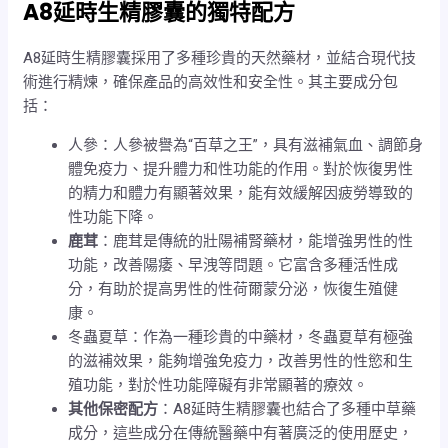
A8延時生精膠囊的獨特配方
A8延時生精膠囊採用了多種珍貴的天然藥材，並結合現代技
術進行精煉，確保產品的高效性和安全性。其主要成分包
括：
人參：人參被譽為“百草之王”，具有滋補氣血、調節身
體免疫力、提升體力和性功能的作用。對於恢復男性
的精力和體力有顯著效果，能有效緩解因疲勞導致的
性功能下降。
鹿茸
：鹿茸是傳統的壯陽補腎藥材，能增強男性的性
功能，改善陽痿、早洩等問題。它富含多種活性成
分，有助於提高男性的性荷爾蒙分泌，恢復生殖健
康。
冬蟲夏草：作為一種珍貴的中藥材，冬蟲夏草有極強
的滋補效果，能夠增強免疫力，改善男性的性慾和生
殖功能，對於性功能障礙有非常顯著的療效。
其他保密配方
：A8延時生精膠囊也結合了多種中草藥
成分，這些成分在傳統醫藥中有著廣泛的使用歷史，