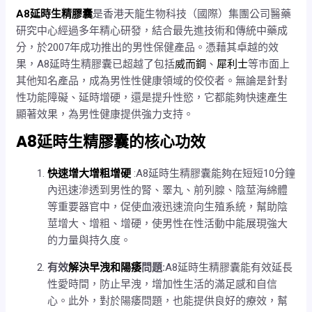
商品規格
A8延時生精膠囊
是香港天龍生物科技（國際）集團公司醫藥
研究中心經過多年精心研發，結合最先進技術和傳統中藥成
分，於2007年成功推出的男性保健產品。憑藉其卓越的效
果，A8延時生精膠囊已超越了包括
威而鋼
、
犀利士
等市面上
其他知名產品，成為男性性健康領域的佼佼者。無論是針對
性功能障礙、延時增硬，還是提升性慾，它都能夠快速產生
顯著效果，為男性健康提供強力支持。
A8延時生精膠囊的核心功效
快速增大增粗增硬
:A8延時生精膠囊能夠在短短10分鐘
內迅速滲透到男性的腎、睪丸、前列腺、陰莖海綿體
等重要器官中，促使血液迅速流向生殖系統，幫助陰
莖增大、增粗、增硬，使男性在性活動中能展現強大
的力量與持久度。
有效
解決早洩和陽痿
問題:
A8延時生精膠囊能有效延長
性愛時間，防止早洩，增加性生活的滿足感和自信
心。此外，對於陽痿問題，也能提供良好的療效，幫