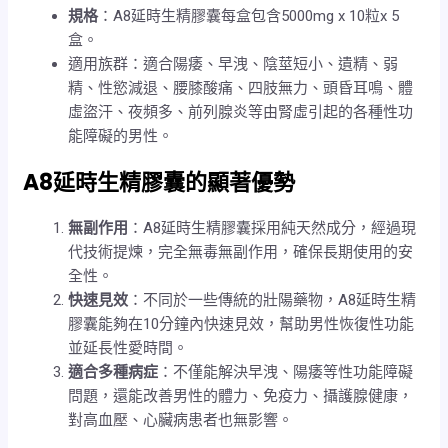
規格
：A8延時生精膠囊每盒包含5000mg x 10粒x 5
盒。
適用族群：適合陽痿、早洩、陰莖短小、遺精、弱
精、性慾減退、腰膝酸痛、四肢無力、頭昏耳鳴、體
虛盜汗、夜頻多、前列腺炎等由腎虛引起的各種性功
能障礙的男性。
A8延時生精膠囊的顯著優勢
無副作用
：A8延時生精膠囊採用純天然成分，經過現
代技術提煉，完全無毒無副作用，確保長期使用的安
全性。
快速見效
：不同於一些傳統的壯陽藥物，A8延時生精
膠囊能夠在10分鐘內快速見效，幫助男性恢復性功能
並延長性愛時間。
適合多種病症
：不僅能解決早洩、陽痿等性功能障礙
問題，還能改善男性的體力、免疫力、攝護腺健康，
對高血壓、心臟病患者也無影響。