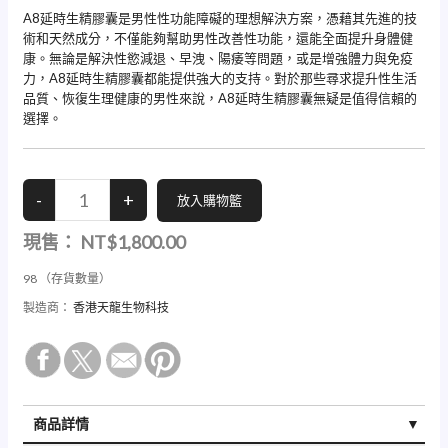
A8延時生精膠囊是男性性功能障礙的理想解決方案，憑藉其先進的技
術和天然成分，不僅能夠幫助男性改善性功能，還能全面提升身體健
康。無論是解決性慾減退、早洩、陽痿等問題，或是增強體力與免疫
力，A8延時生精膠囊都能提供強大的支持。對於那些尋求提升性生活
品質、恢復生理健康的男性來說，A8延時生精膠囊無疑是值得信賴的
選擇。
現售：
NT$1,800.00
98
（存貨數量）
製造商：
香港天龍生物科技
商品詳情