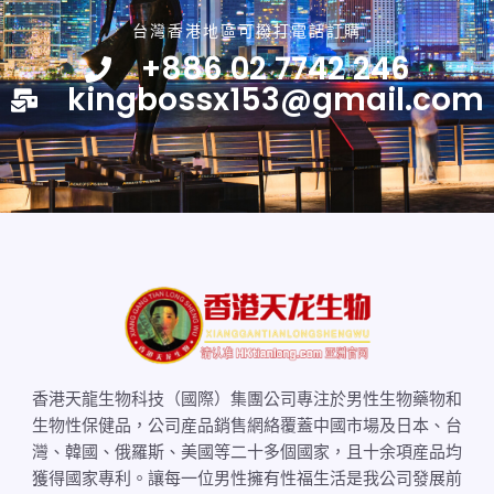
台灣香港地區可撥打電話訂購
+886 02 7742 246
kingbossx153@gmail.com
香港天龍生物科技（國際）集團公司專注於男性生物藥物和
生物性保健品，公司産品銷售網絡覆蓋中國市場及日本、台
灣、韓國、俄羅斯、美國等二十多個國家，且十余項産品均
獲得國家專利。讓每一位男性擁有性福生活是我公司發展前