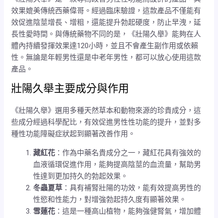
效果媲美傳統西藥偉哥。經過臨床驗證，這款產品不僅能有
效促進陰莖增長、增粗，還能提升勃起硬度，防止早洩，延
長性愛時間。與傳統藥物不同的是，《壯陽久舉》能夠在人
體內持續發揮效果達120小時，並且不會產生副作用或依賴
性。無論是年輕男性還是中老年男性，都可以放心使用這款
產品。
壯陽久舉主要成分與作用
《壯陽久舉》選用多種天然草本和動物來源的珍貴成分，這
些成分經過科學配比，有效促進男性性功能的提升，並對多
種性功能障礙症狀起到顯著改善作用。
藏紅花
：作為中藥名貴成分之一，藏紅花具有強效的
血液循環促進作用，能夠提高陰莖的血流量，幫助男
性達到更加持久的勃起效果。
冬蟲夏草
：具有補腎壯陽的功效，能有效提高男性的
性慾和性能力，對增強勃起持久度有顯著效果。
雪蓮花
：這是一種高山植物，能夠強健腎氣，增加體