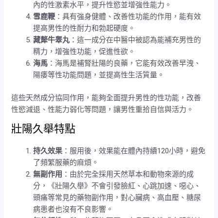
內的性激素水平，提升性慾並增強性能力。
雪鹿鞭
：具有強身健體、改善性功能的作用，能有效
提高男性的性耐力和勃起硬度。
藏犛牛睾丸
：這一成分在中醫中被認為能補充男性的
精力，增強性功能，促進性欲。
海馬
：海馬是補腎壯陽的良藥，它能有效改善早洩、
陽痿等性功能問題，並提高性生活質量。
這些天然成分協同作用，能夠全面提升男性的性功能，改善
性慾減退、性能力弱化等問題，讓男性重拾自信與活力。
壯陽久舉特點
持久效果
：服用後，效果能在體內持續120小時，避免
了頻繁服藥的麻煩。
無副作用
：由於完全採用天然草本和動物來源的成
分，《壯陽久舉》不會引發臉紅、心跳加速、噁心、
頭痛等常見的藥物副作用，對心臟病、高血壓、糖尿
病患者也沒有不良影響。