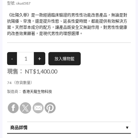
型號:
sku6587
《壯陽久舉》是一款經過臨床驗證的男性性功能改善產品，無論是對
抗陽痿、早洩，還是提升性慾、延長性愛時間，都能提供有效解決方
案。天然草本成分的配方，讓產品既安全又無副作用，對男性性健康
的改善效果顯著，是現代男性的理想選擇。
現售：
NT$1,400.00
74
（存貨數量）
製造商：
香港天龍生物科技
商品詳情