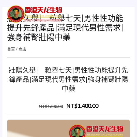
跳
Mai
至
壯陽久舉|一粒舉七天|男性性功能
Men
主
提升先鋒產品|滿足現代男性需求|
要
內
強身補腎壯陽中藥
容
首頁
/
商店
壯陽久舉|一粒舉七天|男性性功能提升先
鋒產品|滿足現代男性需求|強身補腎壯陽
中藥
NT$1,400.00
NT$
1600
.00