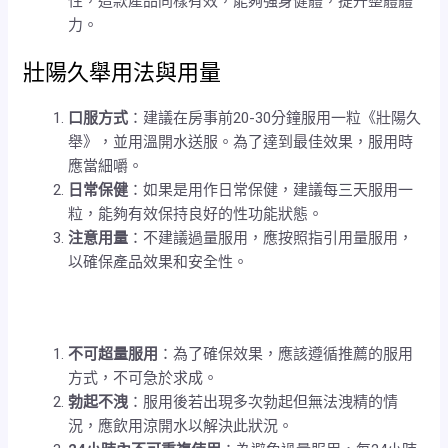
性，這款產品同樣有效，能夠強身健體，提升整體體
力。
壯陽久舉用法與用量
口服方式
：建議在房事前20-30分鐘服用一粒《壯陽久
舉》，並用溫開水送服。為了達到最佳效果，服用時
應當細嚼。
日常保健
：如果是用作日常保健，建議每三天服用一
粒，能夠有效保持良好的性功能狀態。
注意用量
：不建議過量服用，應按照指引用量服用，
以確保產品效果和安全性。
不可超量服用
：為了確保效果，應該遵循推薦的服用
方式，不可急於求成。
勃起不洩
：服用後若出現多次勃起但無法洩精的情
況，應飲用涼開水以解決此狀況。