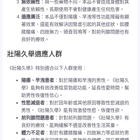
無依賴性
：與一些藥物不同，本品不會造成身體對其
產生依賴性，長期使用不會對健康產生任何危害。
適應廣泛
：本品不僅對陽痿、早洩等性功能障礙有顯
著效果，還能有效解決因腎虛引起的其他症狀，如腰
膝酸痛、四肢無力、頭昏耳鳴等，對前列腺問題也有
良好的療效。
壯陽久舉適應人群
《壯陽久舉》特別適合以下人群使用：
陽痿、早洩患者
：對於陽痿和早洩的男性，《壯陽久
舉》能夠有效改善陰莖勃起功能，延長性愛時間，幫
助男性恢復性信心。
性慾減退者
：對於因年齡或其他原因導致性慾減退的
男性，《壯陽久舉》能有效激發性慾，恢復性欲。
前列腺問題患者
：針對前列腺問題，《壯陽久舉》有
良好的療效，能夠緩解不適並改善性生活質量。
體力不足者
：對於有腰膝酸痛、四肢無力等症狀的男