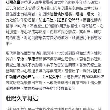
商品規格
壯陽久舉
是香港天龍生物醫藥研究中心經過多年精心研究，
2003年經臨床實驗成功後推出市場的最新美國偉哥替代品，
最佳西士力挑戰​​者，能促進
陰莖快速增長、增粗、增大
、能
有效解決作愛短暫，
防止早洩
、
延長作愛時間
。而且在體內
留存120小時，不會產生任何副作用及依賴性。沒有臉紅、心
跳加速、噁心頭痛等反應，而且不受心髒病、高血壓、糖尿
病的影響，對前列腺患者有良好的療效，酒後服用不影響效
果。
現代男性在面對性功能問題時，常常感到困惑和焦慮。性慾
減退、
早洩
、
陽痿
等問題不僅影響生理健康，更會對心理和
情感生活造成不良影響。為了改善這些問題，香港天龍生物
醫藥研究中心經過多年的專業研究，研發出了一款針對
男性
性功能障礙的產品
——《
壯陽久舉
》。這款產品自2003年經臨
床試驗成功後推出市場，已成為全球男性健康市場上備受推
崇的選擇，並成為美國偉哥的最佳挑戰者。
壯陽久舉概述
《壯陽久舉》是一款專為改善男性性功能而設計的產品，其