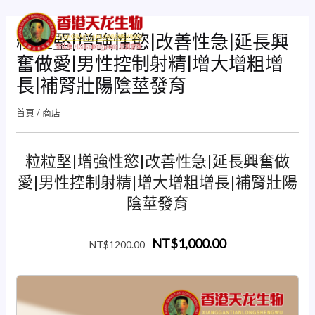
跳
Mai
至
粒粒堅|增強性慾|改善性急|延長興
Men
主
奮做愛|男性控制射精|增大增粗增
要
內
長|補腎壯陽陰莖發育
容
首頁
/
商店
粒粒堅|增強性慾|改善性急|延長興奮做
愛|男性控制射精|增大增粗增長|補腎壯陽
陰莖發育
NT$1,000.00
NT$
1200
.00