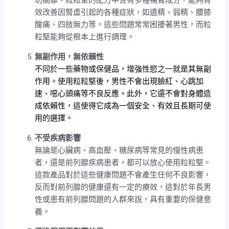
切關聯。粒粒堅的配方中含有多種補腎成分，能夠有
效改善因腎虛引起的各種症狀，如遺精、弱精、腰膝
酸痛、四肢無力等。這些問題常常困擾著男性，而粒
粒堅能夠從根本上進行調理。
無副作用，無依賴性
不同於一些藥物或保健品，增強性慾之一就是其無副
作用。使用粒粒堅後，男性不會出現臉紅、心跳加
速、噁心頭痛等不良反應。此外，它還不會對身體造
成依賴性，這使得它成為一個安全、有效且長期可使
用的選擇。
不受疾病影響
無論是心臟病、高血壓、糖尿病等常見的慢性病患
者，還是前列腺疾病患者，都可以放心使用粒粒堅。
這款產品對於這些健康問題不會產生任何不良影響，
反而對前列腺的健康還有一定的療效，這對於年長男
性或患有前列腺問題的人群來說，具有重要的保健意
義。