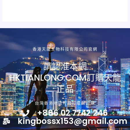
香港天龍生物科技有限公司官網
請認准本網
HKTIANLONG.COM訂購天龍
正品
台灣香港地區可撥打電話訂購
+886 02 7742 246
kingbossx153@gmail.com