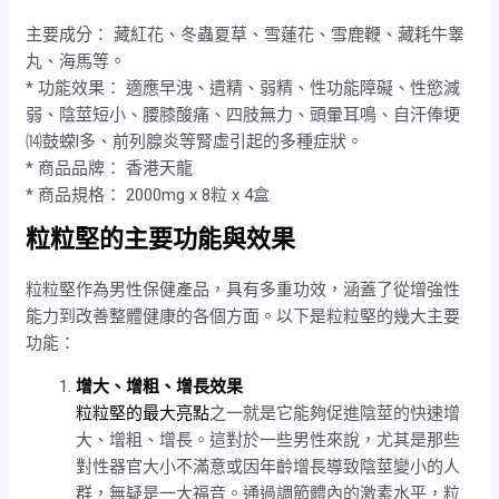
主要成分： 藏紅花、冬蟲夏草、雪蓮花、雪鹿鞭、藏耗牛睾
丸、海馬等。
* 功能效果： 適應早洩、遺精、弱精、性功能障礙、性慾減
弱、陰莖短小、腰膝酸痛、四肢無力、頭暈耳鳴、自汗俸埂
⒁鼓蝾l多、前列腺炎等腎虛引起的多種症狀。
* 商品品牌： 香港天龍
* 商品規格： 2000mg x 8粒 x 4盒
粒粒堅的主要功能與效果
粒粒堅作為男性保健產品，具有多重功效，涵蓋了從增強性
能力到改善整體健康的各個方面。以下是粒粒堅的幾大主要
功能：
增大、增粗、增長效果
粒粒堅的最大亮點
之一就是它能夠促進陰莖的快速增
大、增粗、增長。這對於一些男性來說，尤其是那些
對性器官大小不滿意或因年齡增長導致陰莖變小的人
群，無疑是一大福音。通過調節體內的激素水平，粒