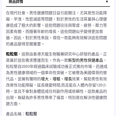
商品詳情
商品規格
在現代社會，男性健康問題日益引起關注，尤其是性功能障
礙、早洩、性慾減退等問題，對於男性的生活質量與心理健
康造成了極大的影響。這些問題往往與腎虛、疲勞、壓力等
因素有關，而隨著年齡的增長，這些問題似乎變得更加普
遍。因此，對於男性來說，尋找一款能夠有效解決這些問題
的產品變得至關重要。
粒粒堅
，這款由香港天龍生物醫藥研究中心研發的產品，正
是基於這些需求應運而生。作為一款
新型的男性保健產品
，
粒粒堅自2003年經過臨床試驗成功後正式推向市場，迅速成
為男性健康領域的一個革命性突破。它被譽為美國偉哥的替
代品，並擁有獨特的
增大、增粗、增長
效果，幫助男性有效
改善性功能障礙，延長做愛時間,而且能在人體內存留120小
時，並且不會對身體造成任何副作用或依賴性。這款產品的
出現，無疑為許多男性帶來了福音，特別是在解決性健康問
題方面。
產品名稱：
粒粒堅