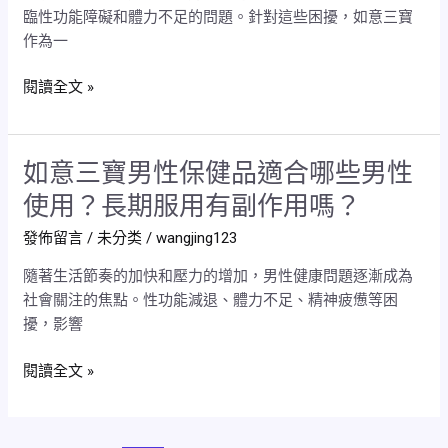
適
臨性功能障礙和體力不足的問題。針對這些困擾，如意三寶
見
合
作為一
效
哪
嗎？
些
閱讀全文 »
男
性
群
如意三寶男性保健品適合哪些男性
如
體
意
使用？長期服用有副作用嗎？
使
三
用？
發佈留言
/
未分类
/
wangjing123
寶
男
隨著生活節奏的加快和壓力的增加，男性健康問題逐漸成為
性
社會關注的焦點。性功能減退、體力不足、精神疲憊等困
保
擾，影響
健
品
閱讀全文 »
適
合
哪