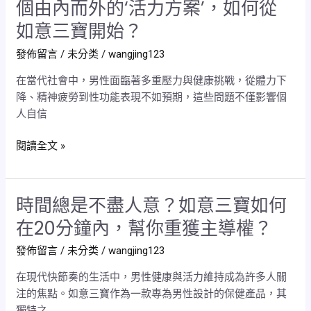
個由內而外的‘活力方案’，如何從
的
男
如意三寶開始？
改
人
變
的
發佈留言
/
未分类
/
wangjing123
不
無
是
在當代社會中，男性面臨著多重壓力與健康挑戰，從體力下
力
尺
降、精神疲勞到性功能表現不如預期，這些問題不僅影響個
感，
寸，
人自信
只
而
能
是
閱讀全文 »
忍
自
受？
信
一
——
個
時間總是不盡人意？如意三寶如何
時
你
由
間
在20分鐘內，幫你重獲主導權？
信
內
總
嗎？
而
發佈留言
/
未分类
/
wangjing123
是
外
不
在現代快節奏的生活中，男性健康與活力維持成為許多人關
的‘活
盡
注的焦點。如意三寶作為一款專為男性設計的保健產品，其
力
人
獨特之