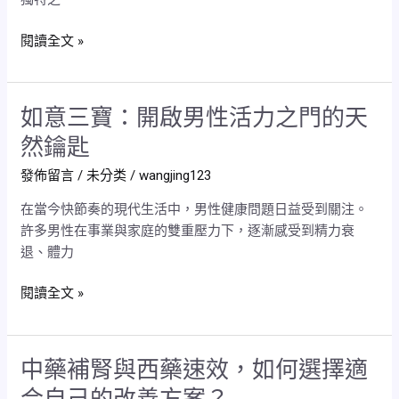
方
意？
案’，
如
閱讀全文 »
如
意
何
三
從
寶
如意三寶：開啟男性活力之門的天
如
如
如
意
意
何
然鑰匙
三
三
在
發佈留言
/
未分类
/
wangjing123
寶
寶：
20
開
開
分
在當今快節奏的現代生活中，男性健康問題日益受到關注。
始？
啟
鐘
許多男性在事業與家庭的雙重壓力下，逐漸感受到精力衰
男
內，
退、體力
性
幫
活
你
閱讀全文 »
力
重
之
獲
門
主
中藥補腎與西藥速效，如何選擇適
中
的
導
藥
天
權？