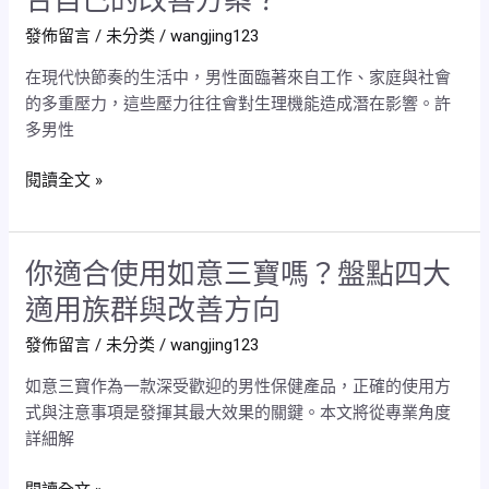
合自己的改善方案？
補
然
發佈留言
/
未分类
/
wangjing123
腎
鑰
與
匙
在現代快節奏的生活中，男性面臨著來自工作、家庭與社會
西
的多重壓力，這些壓力往往會對生理機能造成潛在影響。許
藥
多男性
速
效，
閱讀全文 »
如
何
選
你適合使用如意三寶嗎？盤點四大
你
擇
適
適
適用族群與改善方向
合
合
發佈留言
/
未分类
/
wangjing123
使
自
用
己
如意三寶作為一款深受歡迎的男性保健產品，正確的使用方
如
的
式與注意事項是發揮其最大效果的關鍵。本文將從專業角度
意
改
詳細解
三
善
寶
方