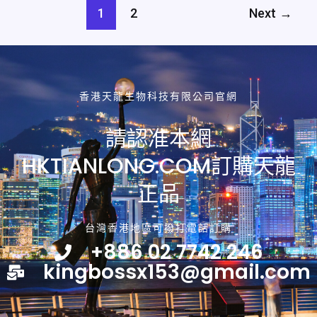
些
1
2
Next
→
男
性
使
用？
長
香港天龍生物科技有限公司官網
期
服
請認准本網
用
HKTIANLONG.COM訂購天龍
有
副
正品
作
用
嗎？
台灣香港地區可撥打電話訂購
+886 02 7742 246
kingbossx153@gmail.com