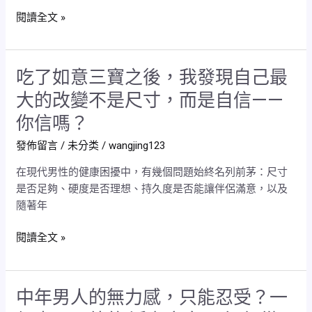
神
閱讀全文 »
也
變
差？
吃了如意三寶之後，我發現自己最
吃
男
了
性
大的改變不是尺寸，而是自信——
如
保
你信嗎？
意
養
三
該
發佈留言
/
未分类
/
wangjing123
寶
提
在現代男性的健康困擾中，有幾個問題始終名列前茅：尺寸
之
早
是否足夠、硬度是否理想、持久度是否能讓伴侶滿意，以及
後，
開
隨著年
我
始
發
嗎？
閱讀全文 »
現
自
己
最
中年男人的無力感，只能忍受？一
中
大
年