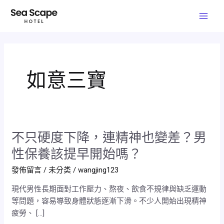
跳
文
Mai
至
章
Men
主
分
要
頁
內
容
如意三寶
不只硬度下降，連精神也變差？男
不
只
性保養該提早開始嗎？
硬
發佈留言
/
未分类
/
wangjing123
度
下
現代男性長期面對工作壓力、熬夜、飲食不規律與缺乏運動
降，
等問題，容易導致身體狀態逐漸下滑。不少人開始出現精神
連
疲勞、 […]
精