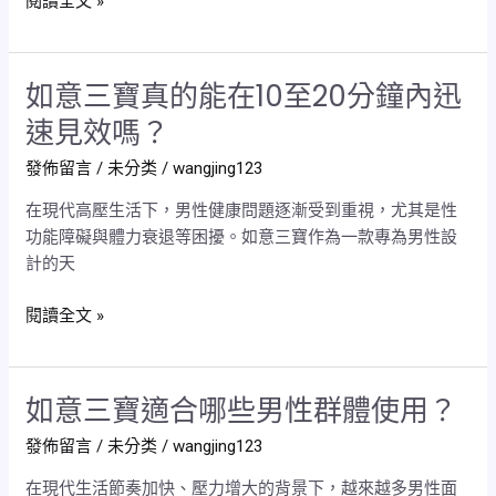
閱讀全文 »
嗎？
案？
盤
點
如意三寶真的能在10至20分鐘內迅
如
四
意
大
速見效嗎？
三
適
發佈留言
/
未分类
/
wangjing123
寶
用
真
族
在現代高壓生活下，男性健康問題逐漸受到重視，尤其是性
的
群
功能障礙與體力衰退等困擾。如意三寶作為一款專為男性設
能
與
計的天
在
改
10
善
閱讀全文 »
至
方
20
向
分
如意三寶適合哪些男性群體使用？
如
鐘
意
內
發佈留言
/
未分类
/
wangjing123
三
迅
寶
在現代生活節奏加快、壓力增大的背景下，越來越多男性面
速