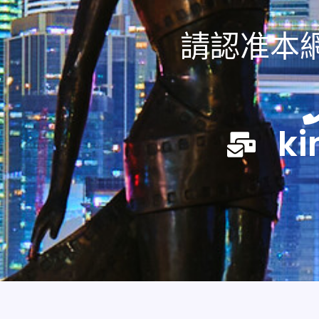
請認准本網
ki