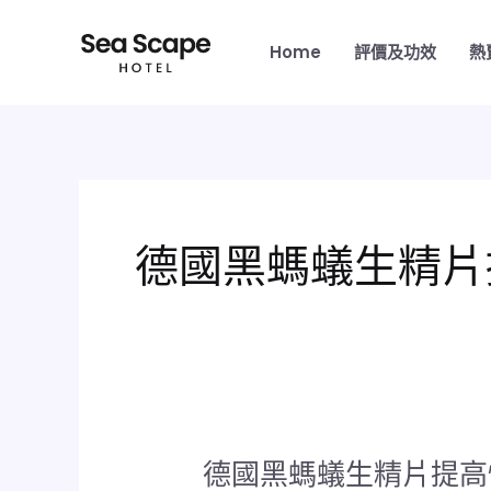
跳
至
Home
評價及功效
熱
主
要
內
容
德國黑螞蟻生精片
德國黑螞蟻生精片提高
德