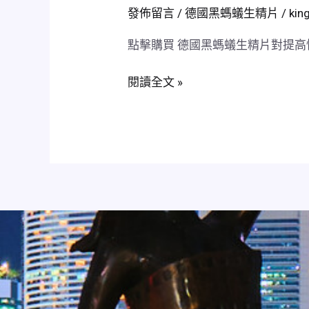
國
發佈留言
/
德國黑螞蟻生精片
/
kin
黑
點擊購買 德國黑螞蟻生精片對提高
螞
蟻
閱讀全文 »
生
精
片
提
高
性
生
活
頻
率