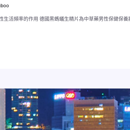
gboo
性生活頻率的作用 德國黑螞蟻生精片為中草藥男性保健保養壯