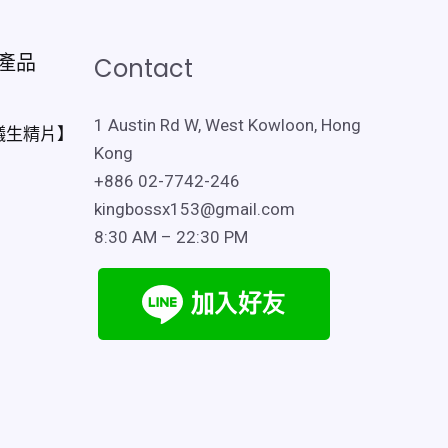
產品
Contact
1 Austin Rd W, West Kowloon, Hong
蟻生精片】
Kong
+886 02-7742-246
kingbossx153@gmail.com
8:30 AM – 22:30 PM