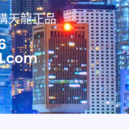
訂購天龍正品
6
l.com