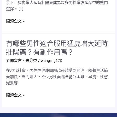
景下，猛虎增大延時壯陽藥成為眾多男性增強產品中的熱門
劑
選擇。 […]
真
的
閱讀全文 »
能
讓
陰
有哪些男性適合服用猛虎增大延時
有
莖
哪
增
壯陽藥？有副作用嗎？
些
粗
發佈留言
/
未分类
/
wangjing123
男
增
性
大
在現代社會，男性性健康問題越來越受到關注。隨著生活節
適
嗎？
奏加快、壓力增大，不少男性面臨著勃起困難、早洩、性慾
合
減退等
服
用
閱讀全文 »
猛
虎
增