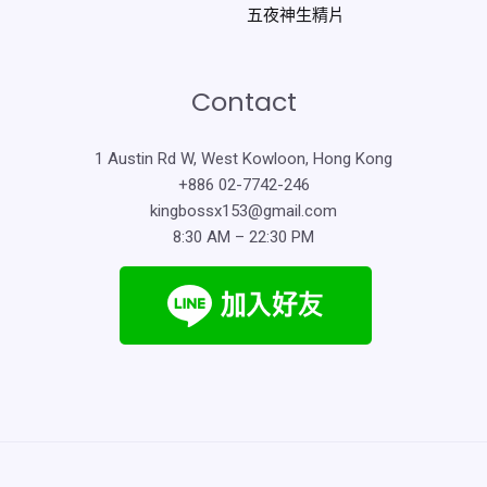
五夜神生精片
Contact
1 Austin Rd W, West Kowloon, Hong Kong
+886 02-7742-246
kingbossx153@gmail.com
8:30 AM – 22:30 PM