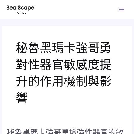
跳
Mai
至
Men
主
要
內
容
秘魯黑瑪卡強哥勇
對性器官敏感度提
升的作用機制與影
響
秘魯黑瑪卡強哥勇增強性器官的敏
秘