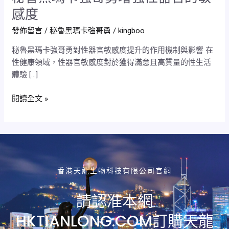
魯
感度
黑
發佈留言
/
秘魯黑瑪卡強哥勇
/
kingboo
瑪
卡
秘魯黑瑪卡強哥勇對性器官敏感度提升的作用機制與影響 在
強
性健康領域，性器官敏感度對於獲得滿意且高質量的性生活
哥
體驗 […]
勇
增
閱讀全文 »
強
性
器
官
的
敏
香港天龍生物科技有限公司官網
感
度
請認准本網
HKTIANLONG.COM訂購天龍