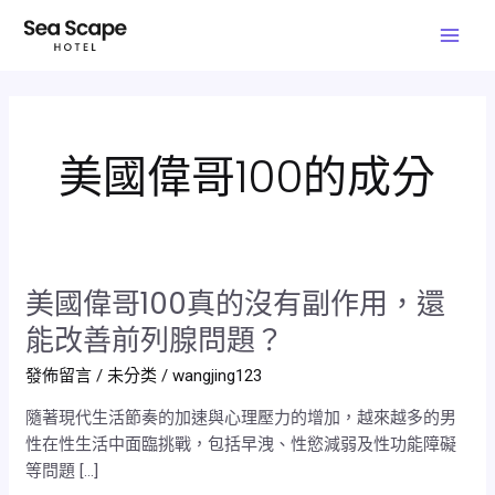
跳
Mai
至
Men
主
要
內
容
美國偉哥100的成分
美國偉哥100真的沒有副作用，還
美
國
能改善前列腺問題？
偉
發佈留言
/
未分类
/
wangjing123
哥
100
隨著現代生活節奏的加速與心理壓力的增加，越來越多的男
真
性在性生活中面臨挑戰，包括早洩、性慾減弱及性功能障礙
的
等問題 […]
沒