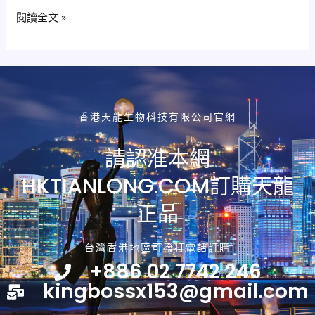
有
閱讀全文 »
副
作
用，
還
能
改
香港天龍生物科技有限公司官網
善
前
請認准本網
列
HKTIANLONG.COM訂購天龍
腺
問
正品
題？
台灣香港地區可撥打電話訂購
+886 02 7742 246
kingbossx153@gmail.com