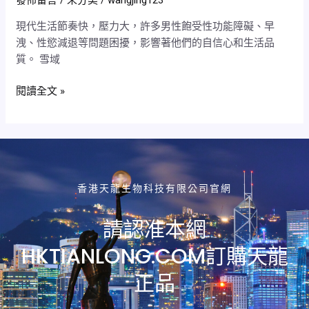
狼
嗎？
的
現代生活節奏快，壓力大，許多男性飽受性功能障礙、早
長
洩、性慾減退等問題困擾，影響著他們的自信心和生活品
效、
質。 雪域
無
副
閱讀全文 »
作
用
是
真
的
嗎？
香港天龍生物科技有限公司官網
效
果
請認准本網
如
HKTIANLONG.COM訂購天龍
何？
正品