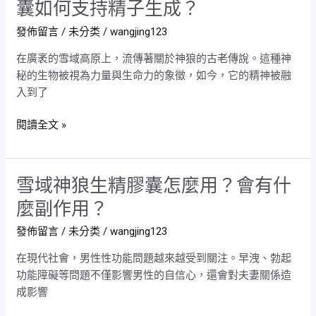
男
囊如何支持精子生成？
你
備
性
發佈留言
/
未分类
/
wangjing123
找
孕
疲
回
新
勞
在廣袤的雪域高原上，流傳著關於神狼的古老傳說。這種神
什
選
和
秘的生物被視為力量與生命力的象徵，如今，它的精神被融
麼？
擇？
免
入到了
雪
疫
域
力
閱讀全文 »
神
嗎？
狼
生
雪域神狼生精膠囊怎麼用？會有什
雪
精
域
膠
麼副作用？
神
囊
發佈留言
/
未分类
/
wangjing123
狼
如
生
何
在現代社會，男性性功能問題越來越受到關注。早洩、勃起
精
支
功能障礙等問題不僅影響男性的自信心，還會對夫妻關係造
膠
持
成影響
囊
精