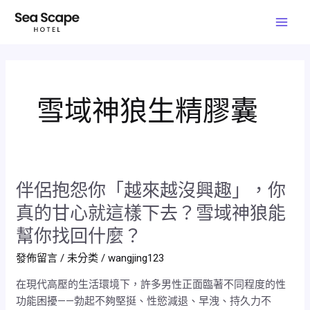
跳
Mai
至
Men
主
要
內
容
雪域神狼生精膠囊
伴侶抱怨你「越來越沒興趣」，你
伴
侶
真的甘心就這樣下去？雪域神狼能
抱
幫你找回什麼？
怨
你
發佈留言
/
未分类
/
wangjing123
「越
在現代高壓的生活環境下，許多男性正面臨著不同程度的性
來
功能困擾——勃起不夠堅挺、性慾減退、早洩、持久力不
越