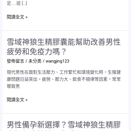
足……這 […]
沒
興
閱讀全文 »
趣」，
你
真
的
雪域神狼生精膠囊能幫助改善男性
雪
甘
域
疲勞和免疫力嗎？
心
神
就
發佈留言
/
未分类
/
wangjing123
狼
這
生
現代男性在面對生活壓力、工作繁忙和環境變化時，生殖健
樣
精
康問題日益突出。疲勞、壓力大、飲食不規律等因素，常常
下
膠
導致男
去？
囊
雪
能
閱讀全文 »
域
幫
神
助
狼
改
男性備孕新選擇？雪域神狼生精膠
能
男
善
幫
性