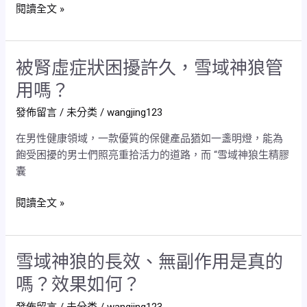
怎
子
閱讀全文 »
麼
生
用？
成？
會
被腎虛症狀困擾許久，雪域神狼管
被
有
腎
什
用嗎？
虛
麼
發佈留言
/
未分类
/
wangjing123
症
副
狀
作
在男性健康領域，一款優質的保健產品猶如一盞明燈，能為
困
用？
飽受困擾的男士們照亮重拾活力的道路，而 “雪域神狼生精膠
擾
囊
許
久，
閱讀全文 »
雪
域
神
雪域神狼的長效、無副作用是真的
雪
狼
域
管
嗎？效果如何？
神
用
發佈留言
/
未分类
/
wangjing123