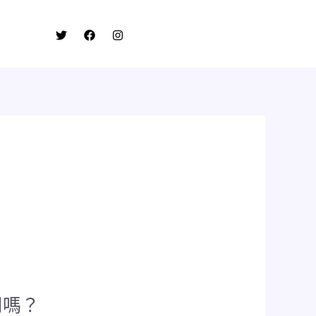
加入LINE群
用嗎？