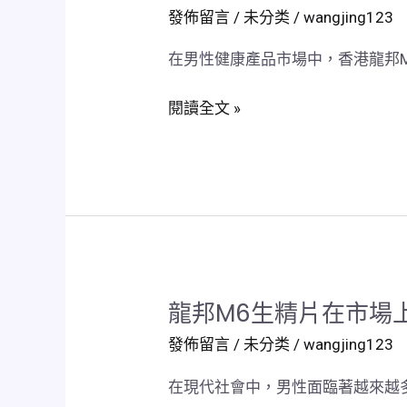
港
發佈留言
/
未分类
/
wangjing123
龍
在男性健康產品市場中，香港龍邦M
邦
M6
閱讀全文 »
生
精
片
的
高
劑
量
設
龍邦M6生精片在市場
龍
計
邦
是
發佈留言
/
未分类
/
wangjing123
M6
否
在現代社會中，男性面臨著越來越
生
安