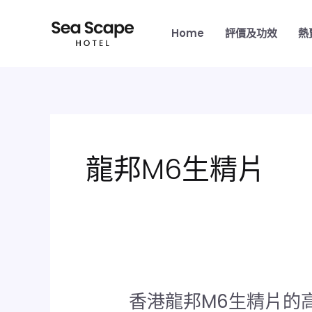
跳
至
Home
評價及功效
熱
主
要
內
容
龍邦M6生精片
香港龍邦M6生精片的
香