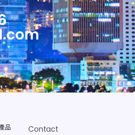
6
l.com
產品
Contact