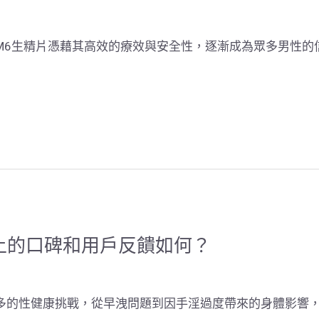
6生精片憑藉其高效的療效與安全性，逐漸成為眾多男性的信賴
上的口碑和用戶反饋如何？
多的性健康挑戰，從早洩問題到因手淫過度帶來的身體影響