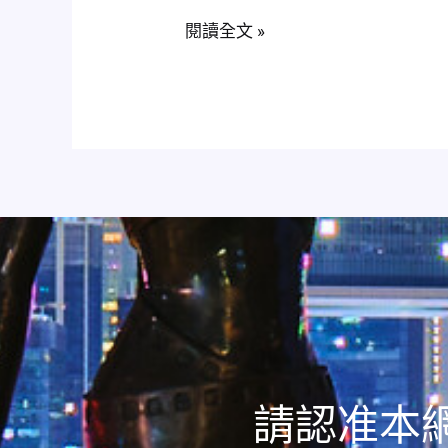
精
全？
閱讀全文 »
片
長
在
期
市
服
場
用
上
有
的
副
口
作
碑
用
和
嗎？
用
戶
反
饋
如
請認准本網
何？