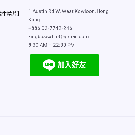
1 Austin Rd W, West Kowloon, Hong
蟻生精片】
Kong
+886 02-7742-246
kingbossx153@gmail.com
8:30 AM – 22:30 PM