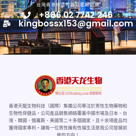
台灣香港地區可撥打電話訂購
+886 02 7742 246
kingbossx153@gmail.com
香港天龍生物科技（國際）集團公司專注於男性生物藥物和
生物性保健品，公司産品銷售網絡覆蓋中國市場及日本、台
灣、韓國、俄羅斯、美國等二十多個國家，且十余項産品均
獲得國家專利。讓每一位男性擁有性福生活是我公司發展前
進的方向！