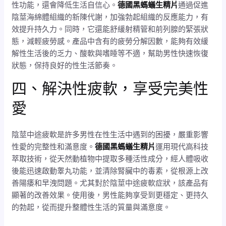
性功能，還會降低生活自信心。
德國黑螞蟻生精片
通過促進
陰莖海綿體組織的新陳代謝，加強勃起組織的反應能力，有
效提升持久力。同時，它還能舒緩射精管和前列腺的緊張狀
態，減輕疲勞感。產品中含有的疲勞分解因數，能夠有效緩
解性生活後的乏力、酸軟與嗜睡等不適，幫助男性快速恢復
狀態，保持良好的性生活節奏。
四、解決性疲軟，享受完美性
愛
陰莖中途疲軟是許多男性在性生活中遇到的困擾，嚴重影響
性愛的完整性和滿意度。
德國黑螞蟻生精片
運用現代高科技
萃取技術，從天然動植物中提取多種活性成分，經人體吸收
後能迅速啟動睾丸功能，並清除腎臟中的毒素，從根源上改
善陽痿和早洩問題。尤其對於陰莖中途疲軟症狀，該產品有
顯著的改善效果。使用後，男性能夠享受到更穩定、更持久
的勃起，從而提升整體性生活的質量與滿意度。