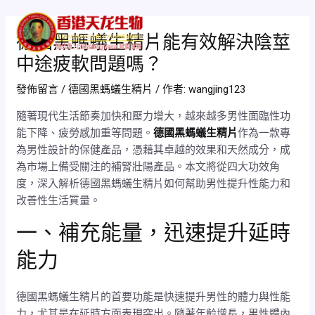
跳
Post
Mai
至
navigation
德國黑螞蟻生精片能有效解決陰莖
Men
主
中途疲軟問題嗎？
要
內
發佈留言
/
德國黑螞蟻生精片
/ 作者:
wangjing123
容
隨著現代生活節奏加快和壓力增大，越來越多男性面臨性功
能下降、疲勞感加重等問題。
德國黑螞蟻生精片
作為一款專
為男性設計的保健產品，憑藉其卓越的效果和天然成分，成
為市場上備受關注的補腎壯陽產品。本文將從四大功效角
度，深入解析德國黑螞蟻生精片如何幫助男性提升性能力和
改善性生活質量。
一、補充能量，迅速提升延時
能力
德國黑螞蟻生精片的首要功能是快速提升男性的體力與性能
力，尤其是在延時方面表現突出。隨著年齡增長，男性體內