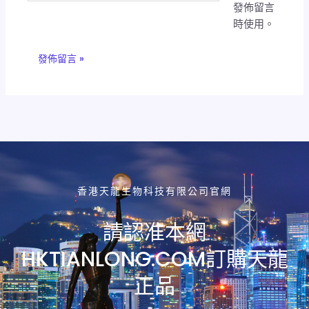
發佈留言
址
網
時使用。
*
址
香港天龍生物科技有限公司官網
請認准本網
HKTIANLONG.COM訂購天龍
正品