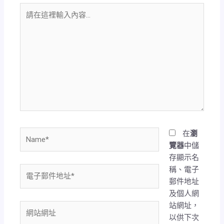
請
在
這
裡
輸
入
內
容...
Name*
在
瀏
覽器
中儲
存顯示名
稱、電子
電
郵件地址
子
及個人網
郵
站網址，
件
網
以供下次
地
站