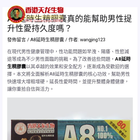
跳
Post
Mai
至
navigation
A8延時生精膠囊真的能幫助男性提
Men
主
升性愛持久度嗎？
要
內
發佈留言
/
A8延時生精膠囊
/ 作者:
wangjing123
容
在現代男性健康管理中，性功能問題如早洩、陽痿、性慾減
退等成為不少男性面臨的挑戰。為了改善這些問題，
A8延時
生精膠囊
以其卓越的效果和安全配方，逐漸成為受歡迎的選
擇。本文將全面解析A8延時生精膠囊的核心功效，幫助男性
快速增大增粗增硬，延長性愛時間，並提升整體身體健康，
讓你重拾自信與活力。