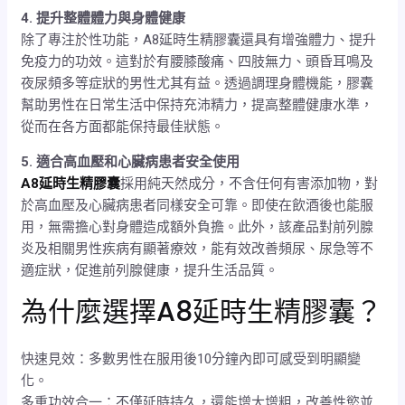
4. 提升整體體力與身體健康
除了專注於性功能，A8延時生精膠囊還具有增強體力、提升
免疫力的功效。這對於有腰膝酸痛、四肢無力、頭昏耳鳴及
夜尿頻多等症狀的男性尤其有益。透過調理身體機能，膠囊
幫助男性在日常生活中保持充沛精力，提高整體健康水準，
從而在各方面都能保持最佳狀態。
5. 適合高血壓和心臟病患者安全使用
A8延時生精膠囊
採用純天然成分，不含任何有害添加物，對
於高血壓及心臟病患者同樣安全可靠。即使在飲酒後也能服
用，無需擔心對身體造成額外負擔。此外，該產品對前列腺
炎及相關男性疾病有顯著療效，能有效改善頻尿、尿急等不
適症狀，促進前列腺健康，提升生活品質。
為什麼選擇A8延時生精膠囊？
快速見效：多數男性在服用後10分鐘內即可感受到明顯變
化。
多重功效合一：不僅延時持久，還能增大增粗，改善性慾並