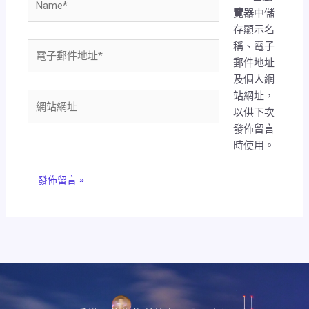
覽器
中儲
存顯示名
稱、電子
電
郵件地址
子
及個人網
郵
站網址，
件
網
以供下次
地
站
發佈留言
址
網
時使用。
*
址