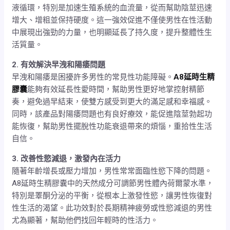
液循環，特別是加速生殖系統的血流量，從而幫助陰莖迅速
增大、增粗並保持硬度。這一強效促進不僅使男性在性活動
中展現出強勁的力量，也明顯延長了持久度，提升整體性生
活質量。
2. 有效解決早洩和陽痿問題
早洩和陽痿是困擾許多男性的常見性功能障礙。
A8延時生精
膠囊
能夠有效延長性愛時間，幫助男性更好地掌控射精節
奏，避免過早結束，使雙方感受到更大的滿足感和幸福感。
同時，該產品對陽痿問題也有良好療效，能促進陰莖勃起功
能恢復，幫助男性擺脫性功能衰退帶來的煩惱，重拾性生活
自信。
3. 改善性慾減退，激發內在活力
隨著年齡增長或壓力增加，男性常常面臨性慾下降的問題。
A8延時生精膠囊中的天然成分可調節男性體內荷爾蒙水準，
特別是睪酮分泌的平衡，從根本上激發性慾，讓男性恢復對
性生活的渴望。此功效對於長期精神疲勞或性慾減退的男性
尤為顯著，幫助他們找回年輕時的性活力。