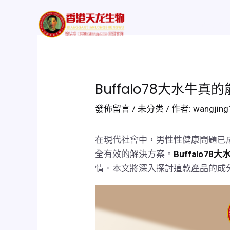
跳
Post
至
navigation
Home
評價及功
主
要
內
容
Buffalo78大水牛
發佈留言
/
未分类
/ 作者:
wangjin
在現代社會中，男性性健康問題已
全有效的解決方案。
Buffalo78大
情。本文將深入探討這款產品的成