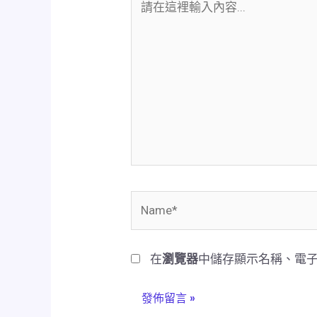
在
這
裡
輸
入
內
容...
Name*
在
瀏覽器
中儲存顯示名稱、電