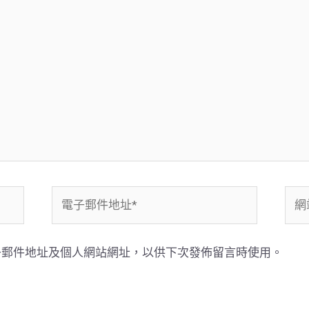
電
網
子
站
郵
網
子郵件地址及個人網站網址，以供下次發佈留言時使用。
件
址
地
址