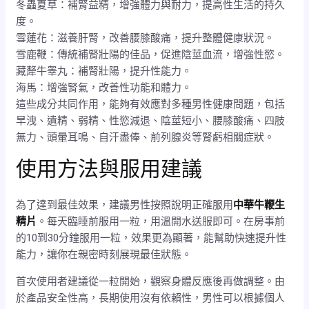
冬蟲夏草：補腎益精，增強體力與耐力，提高性生活的持久
度。
雪蓮花：滋養肝腎，改善腰膝酸痛，提升整體健康狀況。
雪鹿鞭：傳統補腎壯陽的佳品，促進陰莖血流，增強性慾。
藏犛牛睾丸：補腎壯陽，提升性能力。
海馬：增強腎氣，改善性功能和體力。
這些成分共同作用，能夠有效應對多種男性健康問題，包括
早洩、遺精、弱精、性慾減退、陰莖短小、腰膝酸痛、四肢
無力、頭暈耳鳴、自汗盡俸、前列腺炎等腎虧相關症狀。
使用方法與服用建議
為了達到最佳效果，建議男性按照說明正確服用
中華牛鞭生
精片
。每天臨睡前服用一粒，用溫開水送服即可。在房事前
的10到30分鐘服用一粒，效果更為顯著，能幫助快速提升性
能力，讓你在親密時刻展現最佳狀態。
首次使用者建議從一粒開始，觀察身體反應後再做調整。由
於產品安全性高，長期使用沒有依賴性，男性可以根據個人