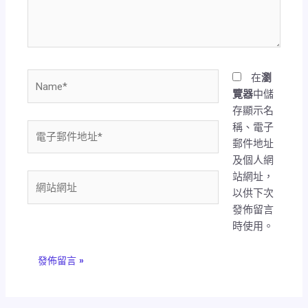
內
容...
Name*
在
瀏
覽器
中儲
存顯示名
稱、電子
電
郵件地址
子
及個人網
郵
站網址，
件
網
以供下次
地
站
發佈留言
址
網
時使用。
*
址