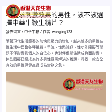
跳
Post
Mai
至
navigation
不追求刺激效果的男性，該不該選
Men
主
擇中華牛鞭生精片？
要
內
發佈留言
/
中華牛鞭
/ 作者:
wangjing123
容
隨著現代生活節奏的加快與壓力的增加，越來越多的男性在
性生活中面臨各種挑戰。早洩、性慾減退、性功能障礙等問
題不僅影響到個人的自信心，也對伴侶關係造成負面影響。
這些困擾已經成為許多男性亟需解決的難題，尋找一款安全
有效的男性保健產品成為當務之急。