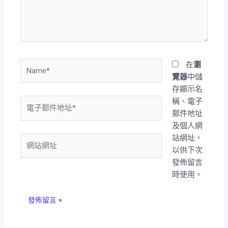
內
容...
Name*
在
瀏
覽器
中儲
存顯示名
稱、電子
電
郵件地址
子
及個人網
郵
站網址，
件
網
以供下次
地
站
發佈留言
址
網
時使用。
*
址