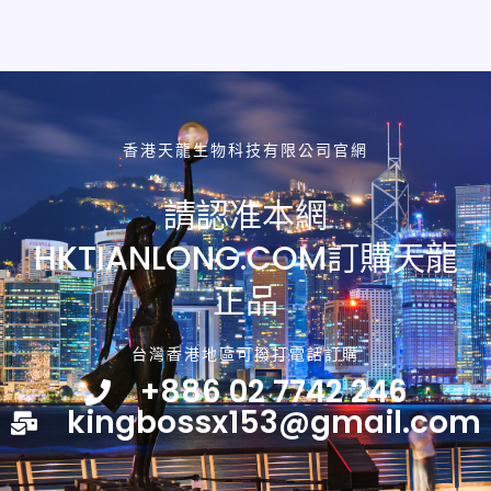
香港天龍生物科技有限公司官網
請認准本網
HKTIANLONG.COM訂購天龍
正品
台灣香港地區可撥打電話訂購
+886 02 7742 246
kingbossx153@gmail.com