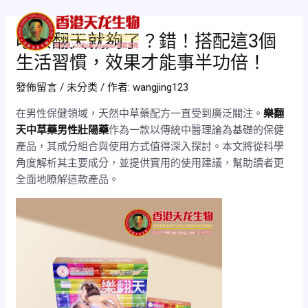
跳
Post
Mai
至
navigation
吃樂翻天就夠了？錯！搭配這3個
Men
主
生活習慣，效果才能事半功倍！
要
內
發佈留言
/
未分类
/ 作者:
wangjing123
容
在男性保健領域，天然中草藥配方一直受到廣泛關注。
樂翻
天中草藥男性壯陽藥
作為一款以傳統中醫理論為基礎的保健
產品，其成分組合與使用方式值得深入探討。本文將從科學
角度解析其主要成分，並提供實用的使用建議，幫助讀者更
全面地瞭解這款產品。