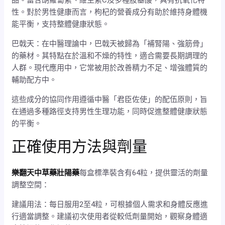
品。富含胡蘿蔔素、維生素C及多種胺基酸，具有抗氧化特
性。對於男性健康而言，枸杞的營養成分有助於維持身體機
能平衡，支持整體健康狀態。
巴戟天：在中醫理論中，巴戟天被歸為「補腎陽、強筋骨」
的藥材。其特點在於溫和不燥的特性，適合需要長期調理的
人群。現代應用中，它常被用於改善精力不足、增強體質的
輔助配方中。
這些成分的協同作用遵循中醫「君臣佐使」的配伍原則，旨
在通過多種路徑支持男性生理功能，同時促進整體健康狀態
的平衡。
正確使用方法與劑量
樂翻天中草藥壯陽藥
每盒標準裝含有64粒，提供靈活的劑量
調整空間：
建議用法：每日服用2至4粒，可根據個人需求和身體反應進
行適當調整。建議初次使用者從較低劑量開始，觀察身體適