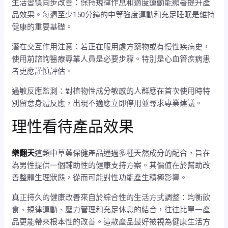
生活習慣同步改善：保持規律作息和適度運動能顯著提升產
品效果。每週至少150分鐘的中等強度運動和充足睡眠是維持
健康的重要基礎。
潛在交互作用注意：若正在服用處方藥物或有慢性疾病史，
使用前諮詢醫療專業人員是必要步驟。特別是心血管疾病患
者更應謹慎評估。
過敏反應監測：對植物性成分敏感的人群應在首次使用時特
別留意身體反應，出現不適應立即停用並尋求專業建議。
理性看待產品效果
樂翻天
這類中草藥保健產品通過多種天然成分的配合，旨在
為男性提供一個輔助性的健康支持方案。其價值在於幫助改
善整體生理狀態，從而可能對性功能產生積極影響。
真正持久的健康改善來自於綜合性的生活方式調整：均衡飲
食、規律運動、壓力管理和充足休息的結合，往往比單一產
品更能帶來根本性的改善。這款產品最好被視為健康生活方