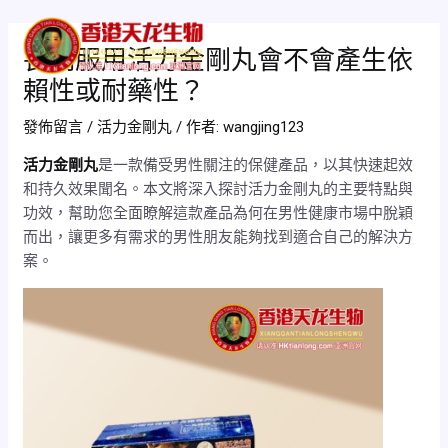
跳
Post
Mai
至
navigation
長期服用活力金剛丸會不會產生依
Men
主
賴性或耐藥性？
要
內
發佈留言
/
活力金剛丸
/ 作者:
wangjing123
容
活力金剛丸
是一款備受男性關注的保健產品，以其快速起效
和持久效果聞名。本文將深入探討活力金剛丸的主要特點與
功效，幫助您全面瞭解這款產品為何在男性健康市場中脫穎
而出，讓更多有需求的男性朋友能夠找到適合自己的解決方
案。