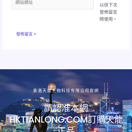
以供下次
地
站
發佈留言
址
網
時使用。
*
址
香港天龍生物科技有限公司官網
請認准本網
HKTIANLONG.COM訂購天龍
正品