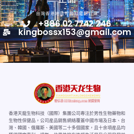
台灣香港地區可撥打電話訂購
+886 02 7742 246
kingbossx153@gmail.com
香港天龍生物科技（國際）集團公司專注於男性生物藥物和
生物性保健品，公司産品銷售網絡覆蓋中國市場及日本、台
灣、韓國、俄羅斯、美國等二十多個國家，且十余項産品均