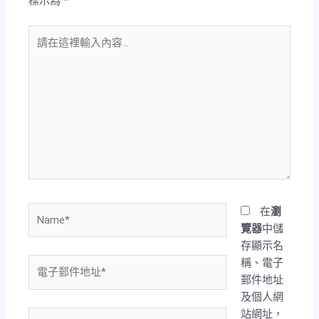
標示為
*
請
在
這
裡
輸
入
內
容...
Name*
在
瀏
覽器
中儲
存顯示名
稱、電子
電
郵件地址
子
及個人網
郵
站網址，
件
網