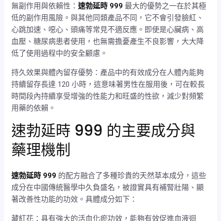
無副作用與依賴性：
速勃延時 999
最大的優勢之一在於其極
低的副作用風險。與其他同類產品不同，它不會引發臉紅、
心跳加速、噁心、頭痛等常見不適反應。即使是心臟病、高
血壓、糖尿病患者使用，也無需擔憂產生不良影響，大大降
低了使用過程中的安全顧慮。
持久效果與體內留存優勢：產品中的有效成分在人體內能夠
持續留存長達 120 小時，這意味著男性在服用後，可在較長
時間段內持續享受增強的性能力和旺盛的性欲，減少對頻繁
用藥的依賴。
速勃延時 999 的主要成分與
藥理機制
速勃延時 999
的配方融合了多種珍貴的天然草本成分，這些
成分在中國傳統醫學中久負盛名，被證實具有補腎壯陽、顯
著改善性功能的功效。具體成分如下：
藏紅花：具有強大的活血化瘀功效，能夠有效促進血液迴