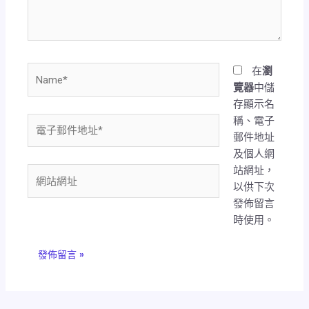
容...
Name*
在
瀏
覽器
中儲
存顯示名
稱、電子
電
郵件地址
子
及個人網
郵
站網址，
件
網
以供下次
地
站
發佈留言
址
網
時使用。
*
址