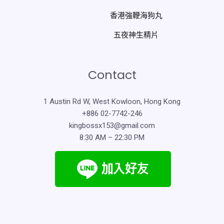
香港強鞭海狗丸
五夜神生精片
Contact
1 Austin Rd W, West Kowloon, Hong Kong
+886 02-7742-246
kingbossx153@gmail.com
8:30 AM – 22:30 PM