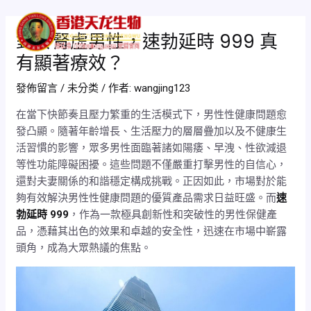
跳
Post
Mai
至
navigation
對於腎虛男性，速勃延時 999 真
Men
主
有顯著療效？
要
內
發佈留言
/
未分类
/ 作者:
wangjing123
容
在當下快節奏且壓力繁重的生活模式下，男性性健康問題愈
發凸顯。隨著年齡增長、生活壓力的層層疊加以及不健康生
活習慣的影響，眾多男性面臨著諸如陽痿、早洩、性欲減退
等性功能障礙困擾。這些問題不僅嚴重打擊男性的自信心，
還對夫妻關係的和諧穩定構成挑戰。正因如此，市場對於能
夠有效解決男性性健康問題的優質產品需求日益旺盛。而
速
勃延時 999
，作為一款極具創新性和突破性的男性保健產
品，憑藉其出色的效果和卓越的安全性，迅速在市場中嶄露
頭角，成為大眾熱議的焦點。