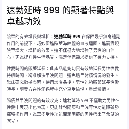
速勃延時 999 的顯著特點與
卓越功效
陰莖的有效增長與增粗：
速勃延時 999
在保障幾乎無身體副
作用的前提下，巧妙促進陰莖海綿體的血液迴圈，進而實現
陰莖增大、增粗的效果。這不僅極大地增強了男性的自信
心，更為提升性生活品質、滿足伴侶需求提供了有力支持。
性愛時間的顯著延長：此產品能夠切實有效地延長男性性愛
持續時間，精准解決早洩問題，避免過早射精情況的發生。
臨床研究數據表明，使用該產品後，男性能夠顯著延長性愛
時長，讓雙方在性愛過程中充分享受愉悅，重燃激情。
陽痿與早洩問題的有效攻克：速勃延時 999 不僅助力男性在
性愛中展現出色表現，更能針對陽痿和早洩等性功能障礙發
揮積極作用，為眾多受性功能問題困擾的男性帶來了希望的
曙光。