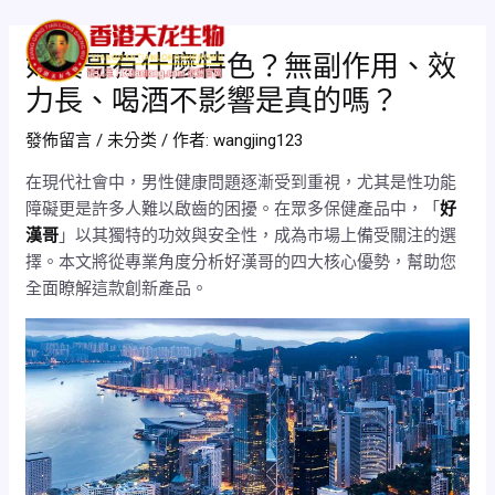
跳
Post
Mai
至
navigation
好漢哥有什麼特色？無副作用、效
Men
主
力長、喝酒不影響是真的嗎？
要
內
發佈留言
/
未分类
/ 作者:
wangjing123
容
在現代社會中，男性健康問題逐漸受到重視，尤其是性功能
障礙更是許多人難以啟齒的困擾。在眾多保健產品中，「
好
漢哥
」以其獨特的功效與安全性，成為市場上備受關注的選
擇。本文將從專業角度分析好漢哥的四大核心優勢，幫助您
全面瞭解這款創新產品。