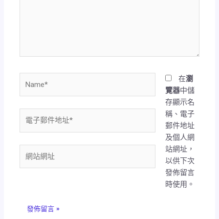
輸
入
內
容...
Name*
在
瀏
覽器
中儲
存顯示名
稱、電子
電
郵件地址
子
及個人網
郵
站網址，
件
網
以供下次
地
站
發佈留言
址
網
時使用。
*
址