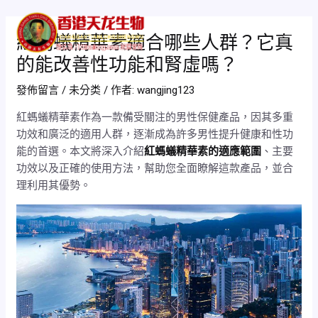
跳
Post
Mai
至
navigation
紅螞蟻精華素適合哪些人群？它真
Men
主
的能改善性功能和腎虛嗎？
要
內
發佈留言
/
未分类
/ 作者:
wangjing123
容
紅螞蟻精華素作為一款備受關注的男性保健產品，因其多重
功效和廣泛的適用人群，逐漸成為許多男性提升健康和性功
能的首選。本文將深入介紹
紅螞蟻精華素的適應範圍
、主要
功效以及正確的使用方法，幫助您全面瞭解這款產品，並合
理利用其優勢。