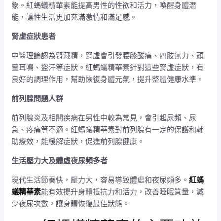
象。紅螞蟻精華素能提高男性的性欲和活力，喚醒身體潛
能，讓性生活更加充滿激情和滿足感。
腎虛症狀患者
中醫理論認為腎藏精，腎虛會引發腰膝酸痛、四肢無力、頭
暈耳鳴、盜汗等症狀。紅螞蟻精華素針對這些腎虛症狀，有
良好的調理作用，幫助恢復身體元氣，提升整體健康水準。
前列腺問題人群
前列腺炎及相關疾病在男性中較為常見，會引起尿頻、尿
急、疼痛等不適。紅螞蟻精華素對前列腺有一定的保護和輔
助療效，能緩解症狀，促進前列腺健康。
生活壓力大及體虛夜尿頻多者
現代生活節奏快，壓力大，容易導致體虛和夜尿頻多。
紅螞
蟻精華素
能有效提升身體抵抗力和活力，改善睡眠質量，減
少夜尿次數，讓身體恢復最佳狀態。