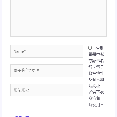
裡
輸
入
內
容...
Name*
在
瀏
覽器
中儲
存顯示名
稱、電子
電
郵件地址
子
及個人網
郵
站網址，
件
網
以供下次
地
站
發佈留言
址
網
時使用。
*
址