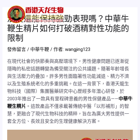
跳
Post
Mai
至
navigation
酒後還能保持強勁表現嗎？中華牛
Men
主
鞭生精片如何打破酒精對性功能的
要
內
限制
容
發佈留言
/
中華牛鞭
/ 作者:
wangjing123
在現代社會的快節奏與高壓環境下，男性健康問題已逐漸從
隱晦的私密話題轉變為備受關注的公共議題。隨著年齡增長
與生活壓力的疊加，許多男性面臨著性功能減退、精力不濟
以及生殖系統老化的多重挑戰。在這一背景下，香港天龍生
物科技（國際）集團醫藥研究中心歷經多年潛心研發，於
2003年推出了一款具有里程碑意義的男性保健產品——
中華牛
鞭生精片
。這款產品不僅承載著傳統中醫「以形補形」的智
慧，更融合了現代生物科技的精粹，旨在為廣大男性提供一
套全方位、長效且安全的生理健康解決方案。