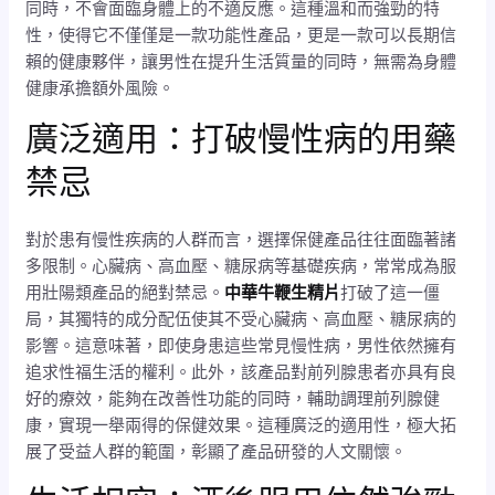
同時，不會面臨身體上的不適反應。這種溫和而強勁的特
性，使得它不僅僅是一款功能性產品，更是一款可以長期信
賴的健康夥伴，讓男性在提升生活質量的同時，無需為身體
健康承擔額外風險。
廣泛適用：打破慢性病的用藥
禁忌
對於患有慢性疾病的人群而言，選擇保健產品往往面臨著諸
多限制。心臟病、高血壓、糖尿病等基礎疾病，常常成為服
用壯陽類產品的絕對禁忌。
中華牛鞭生精片
打破了這一僵
局，其獨特的成分配伍使其不受心臟病、高血壓、糖尿病的
影響。這意味著，即使身患這些常見慢性病，男性依然擁有
追求性福生活的權利。此外，該產品對前列腺患者亦具有良
好的療效，能夠在改善性功能的同時，輔助調理前列腺健
康，實現一舉兩得的保健效果。這種廣泛的適用性，極大拓
展了受益人群的範圍，彰顯了產品研發的人文關懷。