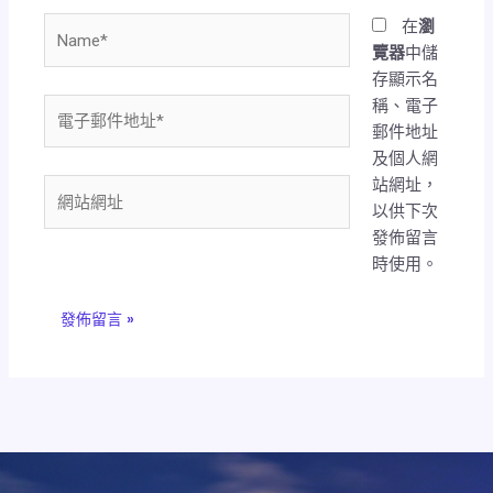
Name*
在
瀏
覽器
中儲
存顯示名
稱、電子
電
郵件地址
子
及個人網
郵
站網址，
件
網
以供下次
地
站
發佈留言
址
網
時使用。
*
址