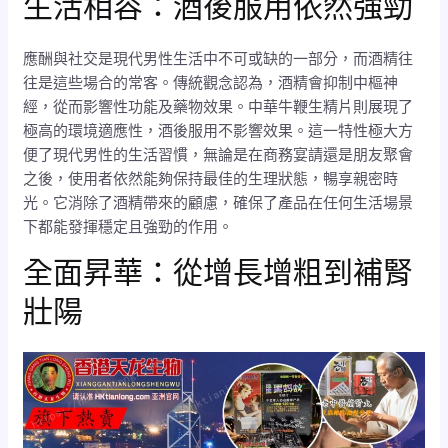
生活相容：酒後服用依然強勁
應酬與社交是現代男性生活中不可或缺的一部分，而酒精往
往是這些場合的常客。傳統觀念認為，酒精會抑制中樞神
經，從而影響性功能及藥物效果。中華牛鞭生精片則展現了
極高的環境適應性，酒後服用不影響效果。這一特性極大方
便了現代男性的生活習慣，無論是在商務宴請還是朋友聚會
之後，使用者依然能夠保持最佳的生理狀態，暢享親密時
光。它消除了酒精帶來的顧慮，確保了產品在任何生活場景
下都能發揮穩定且強勁的作用。
全面昇華：從增長增粗到補腎
壯陽