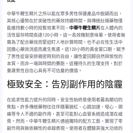
中華牛鞭生精片之所以能在眾多男性保健產品中脫穎而出，
其核心優勢在於突破性的藥效持續時間。與傳統壯陽藥物僅
能維持數小時的短暫效果不同，
中華牛鞭生精片
在人體內的
活性留存時間長達120小時。這一長效機制意味著，使用者無
需為了配合藥效而緊迫盯人地計算時間，也不必在性生活中
因擔心藥效消退而產生焦慮。這120小時的黃金窗口期，賦予
了男性從容安排親密時刻的自由，讓性愛回歸自然與愉悅的
本質，而非一場與時間的賽跑。這種持久的生理支持，對於
重建男性自信心具有不可估量的價值。
極致安全：告別副作用的陰霾
在追求性能力提升的同時，安全性始終是使用者最為關切的
焦點。許多傳統藥物往往伴隨著臉紅、心跳加速、噁心、頭
痛等令人不適的副作用，甚至可能對心血管系統造成潛在威
脅。然而，中華牛鞭生精片通過獨特的配方工藝，實現了零
副作用與無依賴性的卓越表現。使用者在體驗其強大功效的