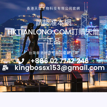
香港天龍生物科技有限公司官網
請認准本網
HKTIANLONG.COM訂購天龍
正品
台灣香港地區可撥打電話訂購
+886 02 7742 246
kingbossx153@gmail.com