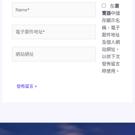
Name*
在
瀏
覽器
中儲
存顯示名
稱、電子
電
郵件地址
子
及個人網
郵
站網址，
件
網
以供下次
地
站
發佈留言
址
網
時使用。
*
址