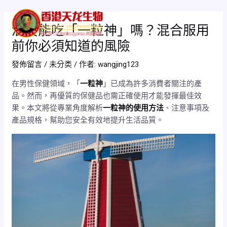
跳
Post
Mai
至
navigation
酒後能吃「一粒神」嗎？混合服用
Men
主
前你必須知道的風險
要
內
發佈留言
/
未分类
/ 作者:
wangjing123
容
在男性保健領域，「
一粒神
」已成為許多消費者關注的產
品。然而，再優質的保健品也需正確使用才能發揮最佳效
果。本文將從專業角度解析
一粒神的使用方法
、注意事項及
產品規格，幫助您安全有效地提升生活品質。