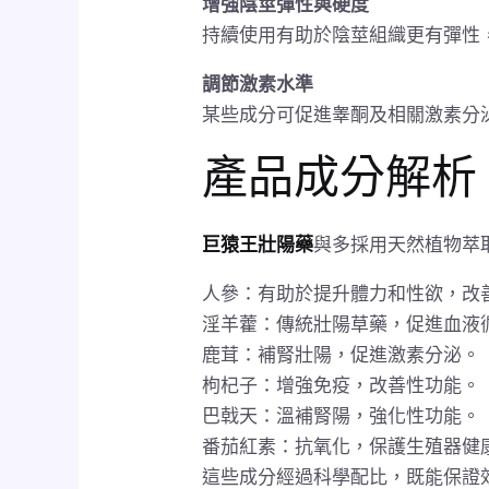
增強陰莖彈性與硬度
持續使用有助於陰莖組織更有彈性
調節激素水準
某些成分可促進睾酮及相關激素分
產品成分解析
巨猿王壯陽藥
與多採用天然植物萃
人參：有助於提升體力和性欲，改
淫羊藿：傳統壯陽草藥，促進血液
鹿茸：補腎壯陽，促進激素分泌。
枸杞子：增強免疫，改善性功能。
巴戟天：溫補腎陽，強化性功能。
番茄紅素：抗氧化，保護生殖器健
這些成分經過科學配比，既能保證