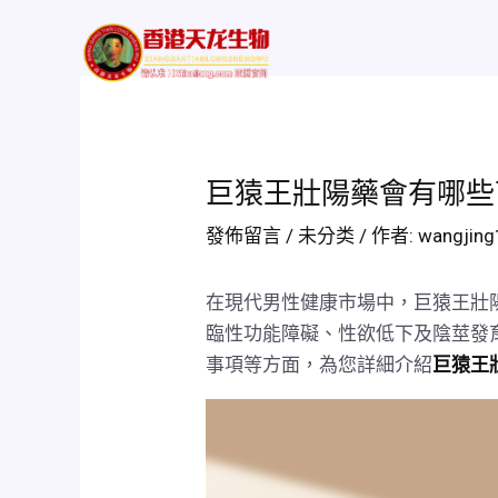
跳
Post
至
navigation
Home
評價及功
主
要
內
容
巨猿王壯陽藥會有哪些
發佈留言
/
未分类
/ 作者:
wangjin
在現代男性健康市場中，巨猿王壯
臨性功能障礙、性欲低下及陰莖發
事項等方面，為您詳細介紹
巨猿王