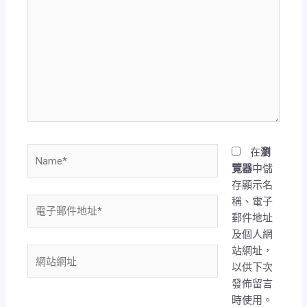
這
裡
輸
入
內
容...
Name*
在
瀏
覽器
中儲
存顯示名
稱、電子
電
郵件地址
子
及個人網
郵
站網址，
件
網
以供下次
地
站
發佈留言
址
網
時使用。
*
址