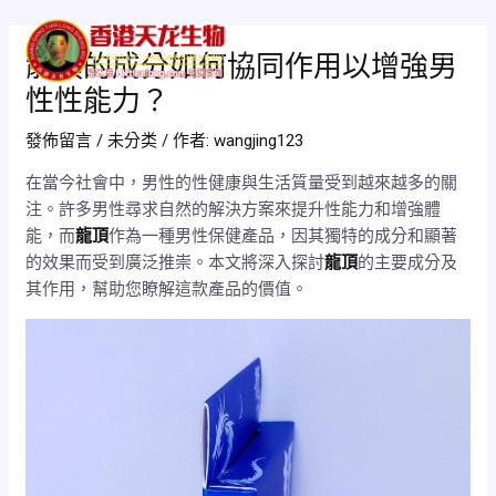
跳
Post
Mai
至
navigation
龍頂的成分如何協同作用以增強男
Men
主
性性能力？
要
內
發佈留言
/
未分类
/ 作者:
wangjing123
容
在當今社會中，男性的性健康與生活質量受到越來越多的關
注。許多男性尋求自然的解決方案來提升性能力和增強體
能，而
龍頂
作為一種男性保健產品，因其獨特的成分和顯著
的效果而受到廣泛推崇。本文將深入探討
龍頂
的主要成分及
其作用，幫助您瞭解這款產品的價值。