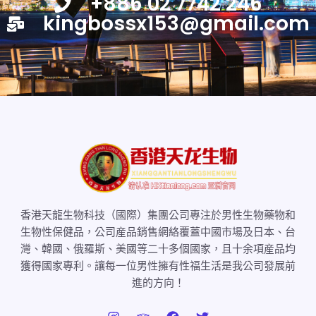
+886 02 7742 246
kingbossx153@gmail.com
香港天龍生物科技（國際）集團公司專注於男性生物藥物和
生物性保健品，公司産品銷售網絡覆蓋中國市場及日本、台
灣、韓國、俄羅斯、美國等二十多個國家，且十余項産品均
獲得國家專利。讓每一位男性擁有性福生活是我公司發展前
進的方向！