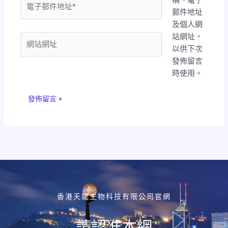
電
郵件地址
子
及個人網
郵
站網址，
件
網
以供下次
地
站
發佈留言
址
網
時使用。
*
址
香港天龍生物科技有限公司官網
請認准本網