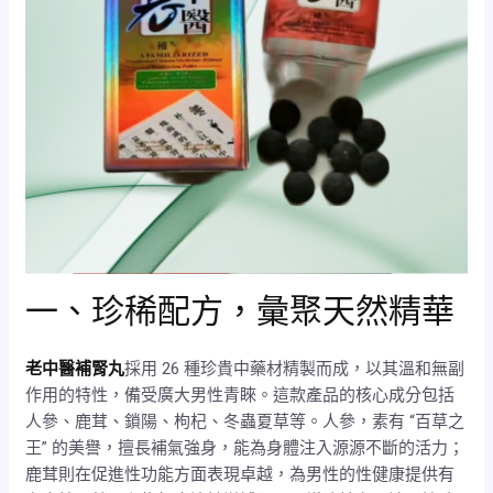
一、珍稀配方，彙聚天然精華
老中醫補腎丸
採用 26 種珍貴中藥材精製而成，以其溫和無副
作用的特性，備受廣大男性青睞。這款產品的核心成分包括
人參、鹿茸、鎖陽、枸杞、冬蟲夏草等。人參，素有 “百草之
王” 的美譽，擅長補氣強身，能為身體注入源源不斷的活力；
鹿茸則在促進性功能方面表現卓越，為男性的性健康提供有