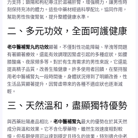
力支持；鎖陽和枸杞專注於滋補肝腎，增強精力，讓男性時
刻保持充沛的體力。這些中藥材經過科學配比，協同作用，
幫助男性恢復腎氣，提升整體健康水準。
二、多元功效，全面呵護健康
老中醫補腎丸的功效
顯著，不僅對性功能障礙、早洩等問題
有著顯著療效，還能有效調理因腎虛引起的多種症狀，如腰
膝酸痛、夜尿頻多等。對於有生育需求的男性來說，它還能
提高精子品質，改善生殖健康。許多使用者回饋，在堅持服
用老中醫補腎丸一段時間後，身體狀況得到了明顯改善，性
生活品質顯著提升，因腎虛帶來的各種不適症狀也逐漸減
輕。
三、天然溫和，盡顯獨特優勢
與西藥壯陽產品相比，
老中醫補腎丸
最大的優勢在於其天然
成分與溫和效果。它不含化學藥物，雖然生效速度相對較
慢，但長期使用可以達到穩定且持久的效果，特別適合中老