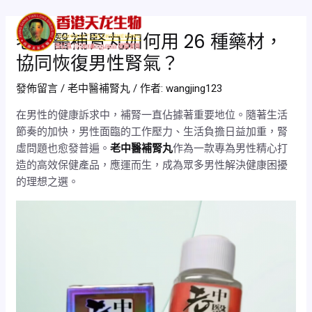
跳
Post
Mai
至
navigation
老中醫補腎丸如何用 26 種藥材，
Men
主
協同恢復男性腎氣？
要
內
發佈留言
/
老中醫補腎丸
/ 作者:
wangjing123
容
在男性的健康訴求中，補腎一直佔據著重要地位。隨著生活
節奏的加快，男性面臨的工作壓力、生活負擔日益加重，腎
虛問題也愈發普遍。
老中醫補腎丸
作為一款專為男性精心打
造的高效保健產品，應運而生，成為眾多男性解決健康困擾
的理想之選。