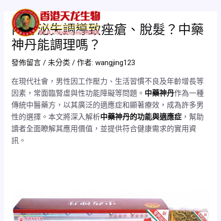
跳
Post
Mai
至
navigation
內分泌失調導致痤瘡、脫髮？中藥
Men
主
神丹能調理嗎？
要
內
發佈留言
/
未分类
/ 作者:
wangjing123
容
在現代社會，男性因工作壓力、生活習慣不良及年齡增長等
因素，常面臨腎虛與性功能障礙等問題。
中藥神丹
作為一種
傳統中醫藥方，以其廣泛的適應症和顯著療效，成為許多男
性的選擇。本文將深入解析
中藥神丹的功能與適應症
，幫助
讀者全面瞭解其應用價值，並提供符合健康需求的實用資
訊。