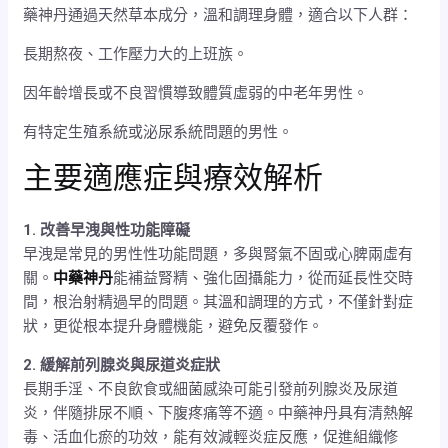
藥神丹通過天然草本成分，溫和調理身體，適合以下人群：
長期熬夜、工作壓力大的上班族。
因年齡增長或不良習慣導致體質虛弱的中老年男性。
有特定生殖系統或泌尿系統問題的男性。
主要適應症與療效解析
1. 改善早洩與性功能障礙
早洩是常見的男性性功能問題，多與腎氣不固或心脾兩虛有
關。
中藥神丹
能補益腎精、強化固攝能力，從而延長性交時
間，根治射精過早的問題。其溫和調理的方式，不僅針對症
狀，更從根本提升身體機能，避免反覆發作。
2. 緩解前列腺炎與尿道炎症狀
長期手淫、不良飲食或細菌感染可能引發前列腺炎及尿道
炎，伴隨排尿不順、下腹疼痛等不適。中藥神丹具有清熱解
毒、活血化瘀的功效，能有效減輕炎症反應，促進組織修