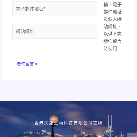
稱、電子
電
郵件地址
子
及個人網
郵
站網址，
件
網
以供下次
地
站
發佈留言
址
網
時使用。
*
址
香港天龍生物科技有限公司官網