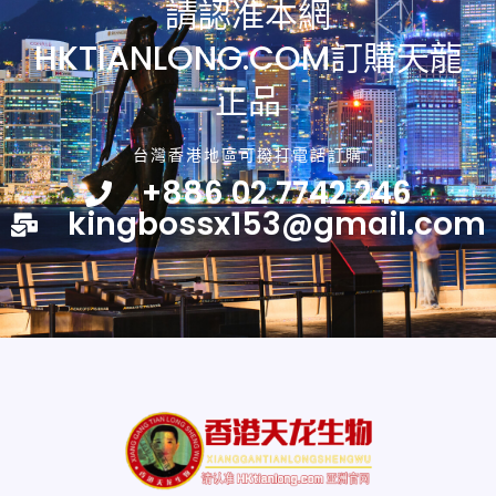
請認准本網
HKTIANLONG.COM訂購天龍
正品
台灣香港地區可撥打電話訂購
+886 02 7742 246
kingbossx153@gmail.com