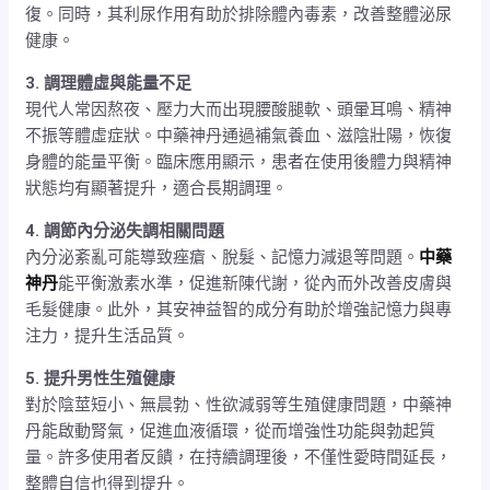
復。同時，其利尿作用有助於排除體內毒素，改善整體泌尿
健康。
3. 調理體虛與能量不足
現代人常因熬夜、壓力大而出現腰酸腿軟、頭暈耳鳴、精神
不振等體虛症狀。中藥神丹通過補氣養血、滋陰壯陽，恢復
身體的能量平衡。臨床應用顯示，患者在使用後體力與精神
狀態均有顯著提升，適合長期調理。
4. 調節內分泌失調相關問題
內分泌紊亂可能導致痤瘡、脫髮、記憶力減退等問題。
中藥
神丹
能平衡激素水準，促進新陳代謝，從內而外改善皮膚與
毛髮健康。此外，其安神益智的成分有助於增強記憶力與專
注力，提升生活品質。
5. 提升男性生殖健康
對於陰莖短小、無晨勃、性欲減弱等生殖健康問題，中藥神
丹能啟動腎氣，促進血液循環，從而增強性功能與勃起質
量。許多使用者反饋，在持續調理後，不僅性愛時間延長，
整體自信也得到提升。