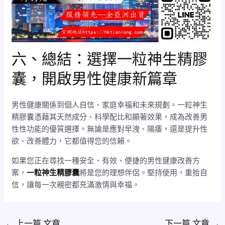
六、總結：選擇一粒神生精膠
囊，開啟男性健康新篇章
男性健康關係到個人自信、家庭幸福和未來規劃。一粒神生
精膠囊憑藉其天然成分、科學配比和顯著效果，成為改善男
性性功能的優質選擇。無論是應對早洩、陽痿，還是提升性
欲、改善體力，它都值得您的信賴。
如果您正在尋找一種安全、有效、便捷的男性健康改善方
案，
一粒神生精膠囊
將是您的理想伴侶。堅持使用，重拾自
信，讓每一次親密都充滿激情與幸福。
←
上一篇 文章
下一篇 文章
→