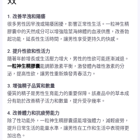
效
1. 改善早洩和陽痿
很多男性因早洩或陽痿困擾，影響正常性生活。一粒神生精
膠囊中的天然成分可以增強陰莖海綿體的血液供應，改善勃
起功能，延長性生活時間，讓男性享受更持久的快感。
2. 提升性欲和性活力
隨著年齡增長或生活壓力增大，男性的性欲可能逐漸減退。
一粒神生精膠囊
能調節激素平衡，激發體內雄性激素的分
泌，提高性欲，讓男性重新煥發青春活力。
3. 增強精子品質和數量
優質的精子是男性生育能力的重要保障。該產品中的草本成
分有助於改善精子活力和數量，提升受孕幾率。
4. 改善體力和抗疲勞能力
除了性功能外，一粒神生精膠囊還能增強體力，減輕疲勞，
提升日常生活的能量水準，讓男性在工作和生活中表現得更
加出色。