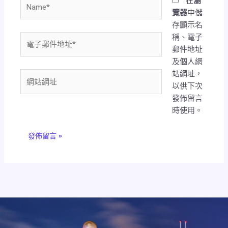
Name*
在
瀏
覽器
中儲
存顯示名
稱、電子
電
郵件地址
子
及個人網
郵
站網址，
件
網
以供下次
地
站
發佈留言
址
網
時使用。
*
址