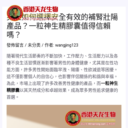
跳
Post
Mai
至
navigation
男性如何選擇安全有效的補腎壯陽
Men
主
產品？一粒神生精膠囊值得信賴
要
內
嗎？
容
發佈留言
/
未分类
/ 作者:
wangjing123
隨著現代生活節奏的不斷加快，工作壓力、生活壓力以及各
種不良生活習慣逐漸影響著男性的身體健康，尤其是在性功
能方面，許多男性開始面臨早洩、陽痿、性欲減退等困擾。
這不僅影響個人的自信心，也影響伴侶關係的和諧與幸福。
為此，市場上出現了許多改善男性健康的產品，而
一粒神生
精膠囊
以其天然成分和卓越效果，成為眾多男性追求健康的
首選。