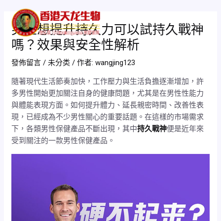
跳
Post
Mai
至
navigation
男性想提升持久力可以試持久戰神
Men
主
嗎？效果與安全性解析
要
內
發佈留言
/
未分类
/ 作者:
wangjing123
容
隨著現代生活節奏加快，工作壓力與生活負擔逐漸增加，許
多男性開始更加關注自身的健康問題，尤其是在男性性能力
與體能表現方面。如何提升體力、延長親密時間、改善性表
現，已經成為不少男性關心的重要話題。在這樣的市場需求
下，各類男性保健產品不斷出現，其中
持久戰神
便是近年來
受到關注的一款男性保健產品。