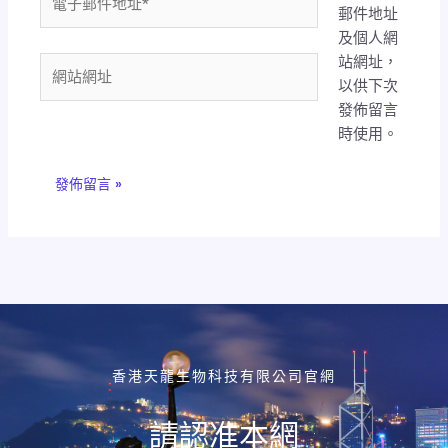
郵件地址
子
及個人網
郵
站網址，
件
網
以供下次
地
站
發佈留言
址
網
時使用。
*
址
香港天龍生物科技有限公司官網
請認准本網