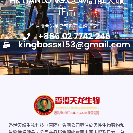
HKTIANLONG.COM訂購天龍
正品
台灣香港地區可撥打電話訂購
+886 02 7742 246
kingbossx153@gmail.com
香港天龍生物科技（國際）集團公司專注於男性生物藥物和
生物性保健品，公司産品銷售網絡覆蓋中國市場及日本、台