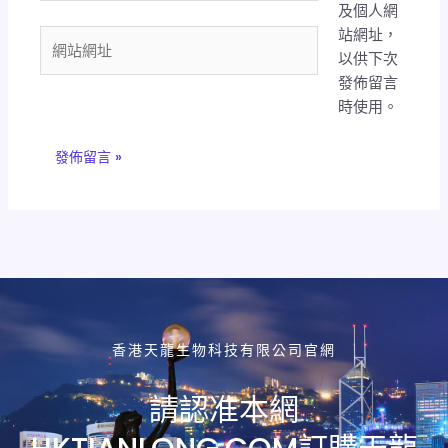
及個人網
郵
站網址，
件
網
以供下次
地
站
發佈留言
址
網
時使用。
*
址
香港天龍生物科技有限公司官網
請認准本網