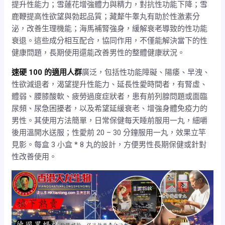
提升性能力；雪蓮花增強體力與精力，對抗性功能下降；雪
鹿鞭提高性欲望與勃起品質；藏犛牛睾丸有助於性激素分
泌，改善生理機能；海馬補腎強身，緩解衰老導致的性功能
衰退。這些成分相互配合，協同作用，不僅能解決當下的性
健康問題，長期使用還能改善男性的整體健康狀況。
速硬 100 的適用人群
廣泛，包括性功能障礙、陽痿、早洩、
性欲減退者，渴望提升性能力、延長性愛時間者，有腎虛、
體弱、腰膝酸軟、疲勞過度症狀者，患有前列腺問題或面臨
尿頻、尿急困擾者，以及希望延緩衰老、增強身體免疫力的
男性。其使用方法簡單，日常保健每天睡前服用一丸，細嚼
後用溫開水送服；性愛前 20 – 30 分鐘服用一丸，效果立竿
見影。每盒 3 小盒 * 8 丸的設計，方便男性長期保健或針對
性改善使用。