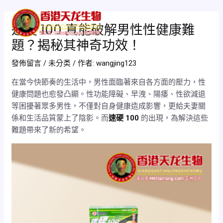
跳
Post
Mai
至
navigation
速硬 100 真能破解男性性健康難
Men
主
題？揭秘其神奇功效！
要
內
發佈留言
/
未分类
/ 作者:
wangjing123
容
在當今快節奏的生活中，男性面臨著來自各方面的壓力，性
健康問題也愈發凸顯。性功能障礙、早洩、陽痿、性欲減退
等困擾著眾多男性，不僅對自身健康造成影響，更給夫妻關
係和生活品質蒙上了陰影。而
速硬 100
的出現，為解決這些
難題帶來了新的希望。