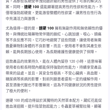
質，為那些長期受早洩問題折磨的男性提供了可靠的解決方
案。同時，
速硬 100
還能顯著提高男性的性欲和性能力，不
僅增強勃起硬度，更能激發整體的性欲望，讓男性在性行為
中充滿活力與激情。
尤為值得一提的是，
速硬 100
擁有無副作用和無依賴性的優
勢。與傳統壯陽藥物常伴隨的臉紅、心跳加速、噁心、頭痛
等不良反應不同，它巧妙地避開了這些問題，讓使用者無需
擔憂藥物對身體的不良影響。而且，使用者不會對其產生依
賴，能夠長期放心使用，為長期維護性健康提供了保障。
這款產品的效果持久，能在人體內留存 120 小時，這意味著
使用者在較長時間內都能保持強勁的性能力，持續享受產品
帶來的益處。並且，其安全性極高，不受心臟病、高血壓、
糖尿病等疾病的影響，對前列腺患者還有一定的緩解作用，
甚至酒後代服也不影響藥效，這為不同健康狀況的男性提供
了極大的便利。
速硬 100 的成功得益於其獨特的天然草本配方。藏紅花能促
進血液迴圈，提升陰莖勃起能力；冬蟲夏草補腎壯陽，顯著