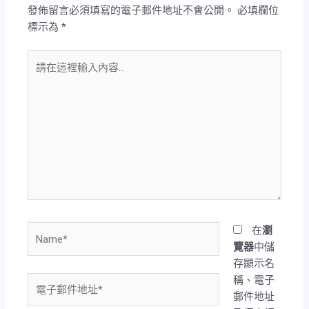
發佈留言必須填寫的電子郵件地址不會公開。
必填欄位
標示為
*
請
在
這
裡
輸
入
內
容...
Name*
在
瀏
覽器
中儲
存顯示名
稱、電子
電
郵件地址
子