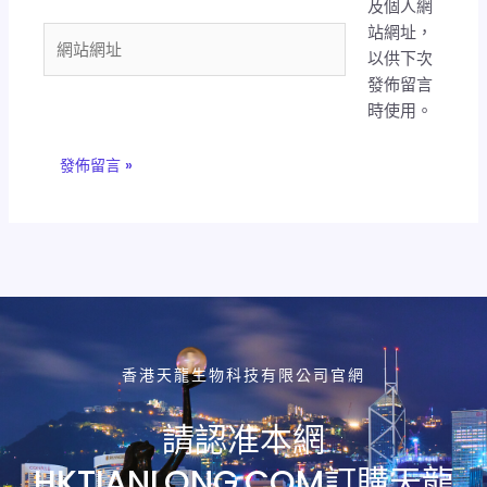
及個人網
郵
站網址，
件
網
以供下次
地
站
發佈留言
址
網
時使用。
*
址
香港天龍生物科技有限公司官網
請認准本網
HKTIANLONG.COM訂購天龍