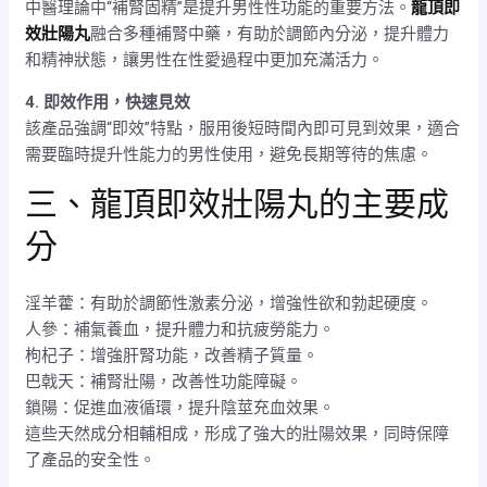
中醫理論中“補腎固精”是提升男性性功能的重要方法。
龍頂即
效壯陽丸
融合多種補腎中藥，有助於調節內分泌，提升體力
和精神狀態，讓男性在性愛過程中更加充滿活力。
4. 即效作用，快速見效
該產品強調“即效”特點，服用後短時間內即可見到效果，適合
需要臨時提升性能力的男性使用，避免長期等待的焦慮。
三、龍頂即效壯陽丸的主要成
分
淫羊藿：有助於調節性激素分泌，增強性欲和勃起硬度。
人參：補氣養血，提升體力和抗疲勞能力。
枸杞子：增強肝腎功能，改善精子質量。
巴戟天：補腎壯陽，改善性功能障礙。
鎖陽：促進血液循環，提升陰莖充血效果。
這些天然成分相輔相成，形成了強大的壯陽效果，同時保障
了產品的安全性。