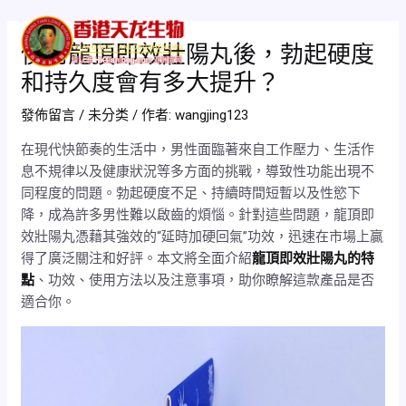
跳
Post
Mai
至
navigation
使用龍頂即效壯陽丸後，勃起硬度
Men
主
和持久度會有多大提升？
要
內
發佈留言
/
未分类
/ 作者:
wangjing123
容
在現代快節奏的生活中，男性面臨著來自工作壓力、生活作
息不規律以及健康狀況等多方面的挑戰，導致性功能出現不
同程度的問題。勃起硬度不足、持續時間短暫以及性慾下
降，成為許多男性難以啟齒的煩惱。針對這些問題，龍頂即
效壯陽丸憑藉其強效的“延時加硬回氣”功效，迅速在市場上贏
得了廣泛關注和好評。本文將全面介紹
龍頂即效壯陽丸的特
點
、功效、使用方法以及注意事項，助你瞭解這款產品是否
適合你。