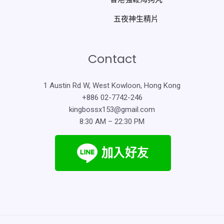
五夜神生精片
Contact
1 Austin Rd W, West Kowloon, Hong Kong
+886 02-7742-246
kingbossx153@gmail.com
8:30 AM – 22:30 PM