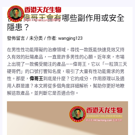
跳
Post
Mai
至
navigation
使用偉哥王會有哪些副作用或安全
Men
主
隱患？
要
內
發佈留言
/
未分类
/ 作者:
wangjing123
容
在男性性功能障礙的治療領域，尋找一款既能快速見效又持
久有效的壯陽產品，一直是許多男性的心願。近年來，市場
上出現了一款備受關注的產品——偉哥王，它以「一粒頂三天
硬哥們」的口號打響知名度，吸引了大量有性功能需求的男
性。那麼，
偉哥王
到底是什麼？它的成分、作用原理以及適
用人群是誰？本文將從多個角度詳細解析，幫助你更好地瞭
解這款產品，並判斷它是否適合你。