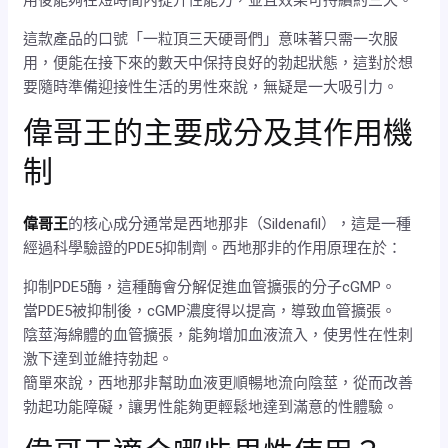
這款產品的口號「一粒頂三天硬哥們」意味著只需一次服
用，便能在接下來的數天中保持良好的勃起狀態，這對於想
要隨時準備迎接性生活的男性來說，無疑是一大吸引力。
偉哥王的主要成分及其作用機
制
偉哥王
的核心成分通常是西地那非（Sildenafil），這是一種
經過科學驗證的PDE5抑制劑。西地那非的作用原理在於：
抑制PDE5酶，這種酶會分解促進血管擴張的分子cGMP。
當PDE5被抑制後，cGMP濃度得以提高，導致血管擴張。
陰莖海綿體的血管擴張，能夠增加血液流入，使男性在性刺
激下達到並維持勃起。
簡單來說，西地那非幫助血液更順暢地流向陰莖，從而改善
勃起功能障礙，讓男性能夠更輕鬆地達到滿意的性體驗。