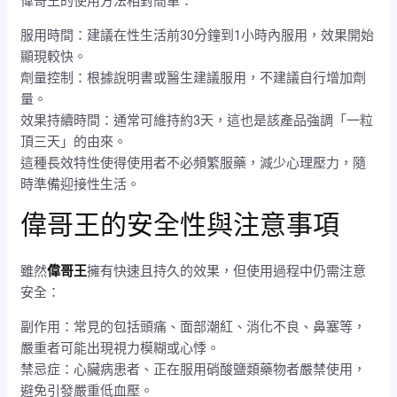
偉哥王的使用方法相對簡單：
服用時間：建議在性生活前30分鐘到1小時內服用，效果開始
顯現較快。
劑量控制：根據說明書或醫生建議服用，不建議自行增加劑
量。
效果持續時間：通常可維持約3天，這也是該產品強調「一粒
頂三天」的由來。
這種長效特性使得使用者不必頻繁服藥，減少心理壓力，隨
時準備迎接性生活。
偉哥王的安全性與注意事項
雖然
偉哥王
擁有快速且持久的效果，但使用過程中仍需注意
安全：
副作用：常見的包括頭痛、面部潮紅、消化不良、鼻塞等，
嚴重者可能出現視力模糊或心悸。
禁忌症：心臟病患者、正在服用硝酸鹽類藥物者嚴禁使用，
避免引發嚴重低血壓。