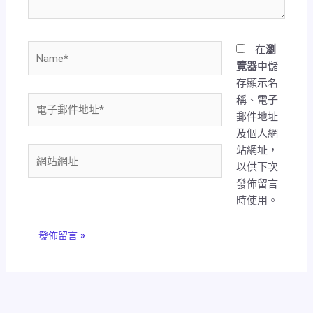
Name*
在
瀏
覽器
中儲
存顯示名
稱、電子
電
郵件地址
子
及個人網
郵
站網址，
件
網
以供下次
地
站
發佈留言
址
網
時使用。
*
址