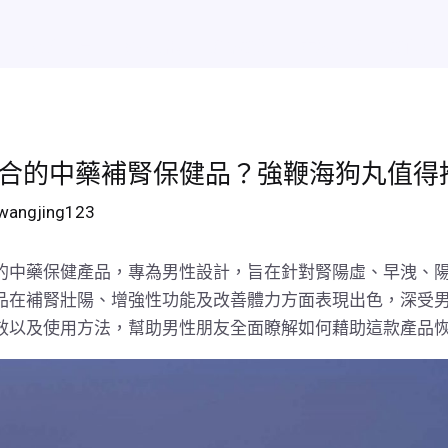
效
熱賣排行
新聞資訊
聯絡我們
在線訂購
我的賬
合的中藥補腎保健品？強鞭海狗丸值得
wangjing123
的中藥保健產品，專為男性設計，旨在針對腎陽虛、早洩、
品在補腎壯陽、增強性功能及改善體力方面表現出色，深受
效以及使用方法，幫助男性朋友全面瞭解如何藉助這款產品