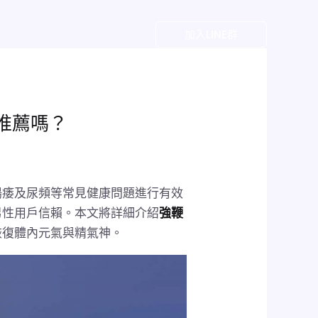
戶
加入LINE群
推薦嗎？
陽痿及尿頻等常見健康問題進行有效
男性用戶信賴。本文將詳細介紹
強鞭
恢復體內元氣與精氣神。