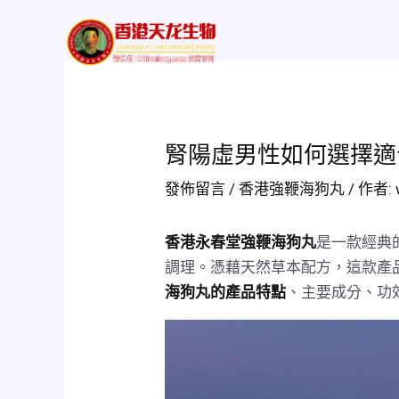
跳
Post
至
navigation
Home
評價及功
主
要
內
容
腎陽虛男性如何選擇適
發佈留言
/
香港強鞭海狗丸
/ 作者:
香港永春堂強鞭海狗丸
是一款經典
調理。憑藉天然草本配方，這款產
海狗丸的產品特點
、主要成分、功