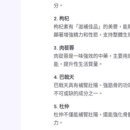
分。
2. 枸杞
枸杞素有「滋補佳品」的美譽，能
顯著增強精力和性慾，支持整體生
3. 肉蓯蓉
肉蓯蓉是一味強效的中藥，主要用
能，提升性生活質量。
4. 巴戟天
巴戟天具有補腎壯陽、強筋骨的功
不可或缺的成分之一。
5. 杜仲
杜仲不僅能補腎壯陽，還能強化骨
力。