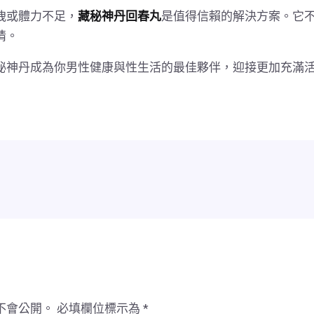
洩或體力不足，
藏秘神丹回春丸
是值得信賴的解決方案。它
情。
秘神丹成為你男性健康與性生活的最佳夥伴，迎接更加充滿
不會公開。
必填欄位標示為
*