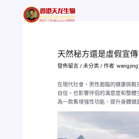
跳
Post
至
navigation
Home
評價及功
主
要
內
容
天然秘方還是虛假宣傳
發佈留言
/
未分类
/ 作者:
wangjin
在現代社會，男性面臨的健康挑戰
自信，也影響伴侶的滿意度和整體
為一款集增強性功能、提升身體健