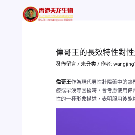
跳
Post
至
navigation
Home
評價及功
主
要
內
容
偉哥王的長效特性對性
發佈留言
/
未分类
/ 作者:
wangjin
偉哥王
作為現代男性壯陽藥中的熱
痿或早洩等困擾時，會考慮使用偉
性的一種形象描述，表明服用後能