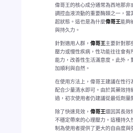
偉哥王的核心成分通常為西地那非或
調控血液流動的重要酶類之一，當
起狀態。這也是為什麼
偉哥王
能夠
與持久力。
針對適用人群，
偉哥王
主要針對那
壓力或慢性疾病，性功能往往會有
能力，改善性生活滿意度。此外，
加順利與自然。
在使用方法上，偉哥王建議在性行為
配合少量清水即可。由於其藥效持
過，初次使用者仍建議從最低劑量
除了快速見效，
偉哥王
還因其長效
不穩定帶來的心理壓力。這種持久
制為使用者提供了更大的自由度與