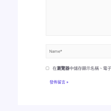
輸
入
內
容...
Name*
在
瀏覽器
中儲存顯示名稱、電