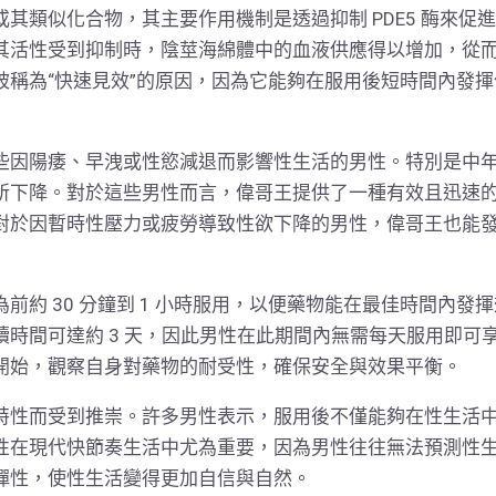
其類似化合物，其主要作用機制是透過抑制 PDE5 酶來促進
其活性受到抑制時，陰莖海綿體中的血液供應得以增加，從
被稱為“快速見效”的原因，因為它能夠在服用後短時間內發
些因陽痿、早洩或性慾減退而影響性生活的男性。特別是中
所下降。對於這些男性而言，偉哥王提供了一種有效且迅速
對於因暫時性壓力或疲勞導致性欲下降的男性，偉哥王也能
前約 30 分鐘到 1 小時服用，以便藥物能在最佳時間內
續時間可達約 3 天，因此男性在此期間內無需每天服用即可
開始，觀察自身對藥物的耐受性，確保安全與效果平衡。
特性而受到推崇。許多男性表示，服用後不僅能夠在性生活
性在現代快節奏生活中尤為重要，因為男性往往無法預測性
彈性，使性生活變得更加自信與自然。