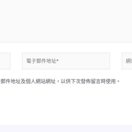
電
網
子
站
郵
網
子郵件地址及個人網站網址，以供下次發佈留言時使用。
件
址
地
址
*