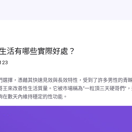
效
熱賣排行
新聞資訊
聯絡我們
在線訂購
我的賬
生活有哪些實際好處？
g123
門選擇，憑藉其快速見效與長效特性，受到了許多男性的青
哥王來改善性生活質量。它被市場稱為“一粒頂三天硬哥們”
夠在數天內維持穩定的性功能。