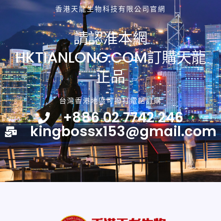
香港天龍生物科技有限公司官網
請認准本網
HKTIANLONG.COM訂購天龍
正品
台灣香港地區可撥打電話訂購
+886 02 7742 246
kingbossx153@gmail.com