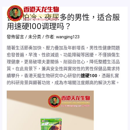
跳
Post
Mai
至
navigation
畏寒怕冷、夜尿多的男性，适合服
Men
主
用速硬100调理吗？
要
內
發佈留言
/
未分类
/ 作者:
wangjing123
容
隨著生活節奏加快、壓力疊加及年齡增長，男性性健康問題
愈發普遍，早洩、性欲減退、功能障礙等困擾，不僅損傷生
理健康，更易破壞夫妻關係、削弱自信心，降低整體生活品
質。在此背景下，兼具安全性與實效性的男性保健品需求持
續攀升，香港天龍生物研究中心研發的
速硬100
，憑藉扎實
的科研背景與顯著功效，成為市場關注度頗高的解決方案。