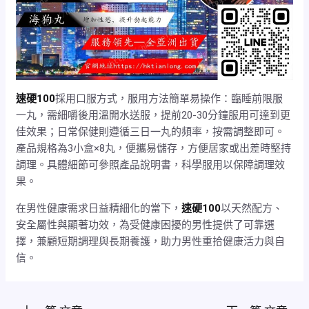
速硬100
採用口服方式，服用方法簡單易操作：臨睡前限服
一丸，需細嚼後用溫開水送服，提前20-30分鐘服用可達到更
佳效果；日常保健則遵循三日一丸的頻率，按需調整即可。
產品規格為3小盒×8丸，便攜易儲存，方便居家或出差時堅持
調理。具體細節可參照產品說明書，科學服用以保障調理效
果。
在男性健康需求日益精細化的當下，
速硬100
以天然配方、
安全屬性與顯著功效，為受健康困擾的男性提供了可靠選
擇，兼顧短期調理與長期養護，助力男性重拾健康活力與自
信。