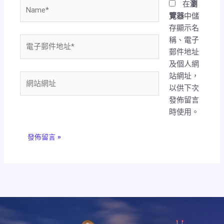
Name*
在
瀏
覽器
中儲
存顯示名
稱、電子
電
郵件地址
子
及個人網
郵
站網址，
件
網
以供下次
地
站
發佈留言
址
網
時使用。
*
址