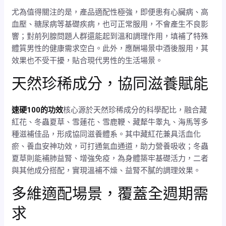
尤為值得關注的是，產品適配性極強，即便患有心臟病、高
血壓、糖尿病等基礎疾病，也可正常服用，不會產生不良影
響；對前列腺問題人群還能起到溫和調理作用，填補了特殊
體質男性的健康需求空白。此外，應酬場景中酒後服用，其
效果也不受干擾，貼合現代男性的生活場景。
天然珍稀成分，協同滋養賦能
速硬100的功效
核心源於天然珍稀成分的科學配比，融合藏
紅花、冬蟲夏草、雪蓮花、雪鹿鞭、藏犛牛睾丸、海馬等多
種滋補佳品，形成協同滋養體系。其中藏紅花兼具活血化
瘀、養血安神功效，可打通氣血通道，助力營養吸收；冬蟲
夏草則能補肺益腎、增強免疫，為身體築牢基礎活力，二者
與其他成分搭配，實現溫補不燥、益腎不膩的調理效果。
多維適配場景，覆蓋全週期需
求