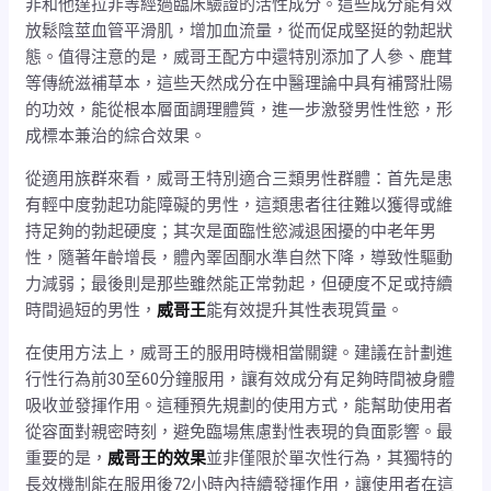
非和他達拉非等經過臨床驗證的活性成分。這些成分能有效
放鬆陰莖血管平滑肌，增加血流量，從而促成堅挺的勃起狀
態。值得注意的是，威哥王配方中還特別添加了人參、鹿茸
等傳統滋補草本，這些天然成分在中醫理論中具有補腎壯陽
的功效，能從根本層面調理體質，進一步激發男性性慾，形
成標本兼治的綜合效果。
從適用族群來看，威哥王特別適合三類男性群體：首先是患
有輕中度勃起功能障礙的男性，這類患者往往難以獲得或維
持足夠的勃起硬度；其次是面臨性慾減退困擾的中老年男
性，隨著年齡增長，體內睪固酮水準自然下降，導致性驅動
力減弱；最後則是那些雖然能正常勃起，但硬度不足或持續
時間過短的男性，
威哥王
能有效提升其性表現質量。
在使用方法上，威哥王的服用時機相當關鍵。建議在計劃進
行性行為前30至60分鐘服用，讓有效成分有足夠時間被身體
吸收並發揮作用。這種預先規劃的使用方式，能幫助使用者
從容面對親密時刻，避免臨場焦慮對性表現的負面影響。最
重要的是，
威哥王的效果
並非僅限於單次性行為，其獨特的
長效機制能在服用後72小時內持續發揮作用，讓使用者在這