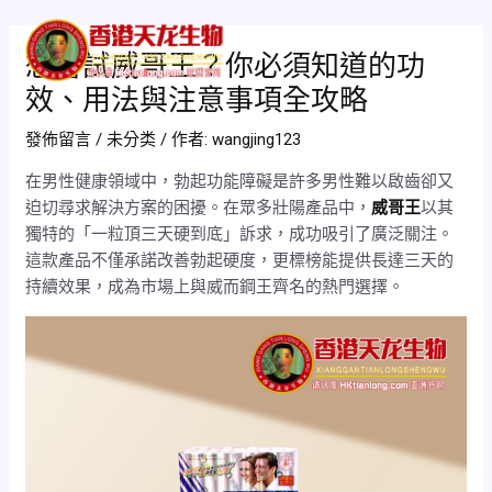
跳
Post
Mai
至
navigation
想嘗試威哥王？你必須知道的功
Men
主
效、用法與注意事項全攻略
要
內
發佈留言
/
未分类
/ 作者:
wangjing123
容
在男性健康領域中，勃起功能障礙是許多男性難以啟齒卻又
迫切尋求解決方案的困擾。在眾多壯陽產品中，
威哥王
以其
獨特的「一粒頂三天硬到底」訴求，成功吸引了廣泛關注。
這款產品不僅承諾改善勃起硬度，更標榜能提供長達三天的
持續效果，成為市場上與威而鋼王齊名的熱門選擇。