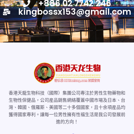
+886 02 7742 246
kingbossx153@gmail.com
香港天龍生物科技（國際）集團公司專注於男性生物藥物和
生物性保健品，公司産品銷售網絡覆蓋中國市場及日本、台
灣、韓國、俄羅斯、美國等二十多個國家，且十余項産品均
獲得國家專利。讓每一位男性擁有性福生活是我公司發展前
進的方向！