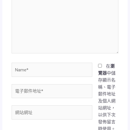
在
這
裡
輸
入
內
容...
Name*
在
瀏
覽器
中儲
存顯示名
稱、電子
電
郵件地址
子
及個人網
郵
站網址，
件
網
以供下次
地
站
發佈留言
址
網
時使用。
*
址