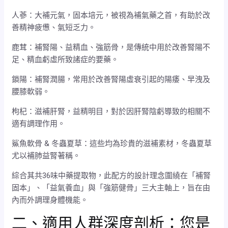
人蔘：大補元氣，固本培元，被視為補氣藥之首，有助於改
善精神疲憊、氣短乏力。
鹿茸：補腎陽、益精血、強筋骨，是傳統中用於改善腎陽不
足、精血虧虛所致諸症的要藥。
鎖陽：補腎潤腸，常用於改善腎陽虛衰引起的陽痿、早洩及
腰膝軟弱。
枸杞：滋補肝腎，益精明目，對於因肝腎陰虧導致的相關不
適有調理作用。
鯊魚軟骨 & 冬蟲夏草：這些均為珍貴的滋補素材，冬蟲夏草
尤以補肺益腎著稱。
綜合其共36味中藥提取物，此配方的設計理念圍繞在「補腎
固本」、「益氣養血」與「強筋健骨」三大主軸上，旨在由
內而外調理身體機能。
二、適用人群深度剖析：您是