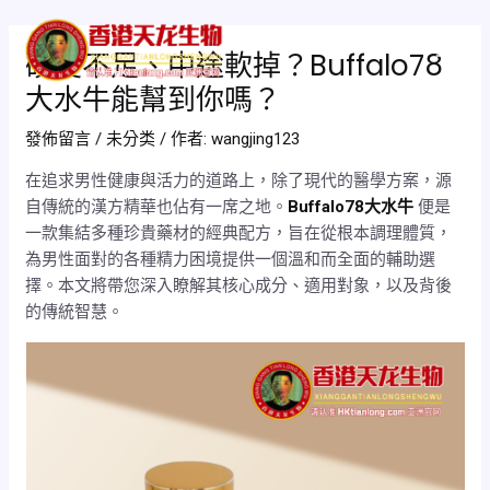
跳
Post
Mai
至
navigation
硬度不足、中途軟掉？Buffalo78
Men
主
大水牛能幫到你嗎？
要
內
發佈留言
/
未分类
/ 作者:
wangjing123
容
在追求男性健康與活力的道路上，除了現代的醫學方案，源
自傳統的漢方精華也佔有一席之地。
Buffalo78大水牛
便是
一款集結多種珍貴藥材的經典配方，旨在從根本調理體質，
為男性面對的各種精力困境提供一個溫和而全面的輔助選
擇。本文將帶您深入瞭解其核心成分、適用對象，以及背後
的傳統智慧。