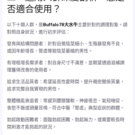
否適合使用？
以下十類人群，是
Buffalo78大水牛
主要針對的調理對象。請
對照自身狀況，進行初步評估：
發育與結構問題者：針對自覺陰莖細小、生殖器發育不良，
或因年齡增長、腎虛導致陰莖萎縮的男性。
有增粗增長需求者：對自身尺寸不滿意，並期望通過滋補調
理獲得改善的使用者。
追求生活品質者：希望延長性愛時間，提升親密關係質量，
追求完整自我實現的男性。
整體機能衰退者：常感到腰膝酸軟、神疲倦怠、氣短喘促、
食慾不振或頭暈耳鳴，符合中醫「腎虛」典型症狀的群體。
勃起啟動困難者：面臨勃起困難、勃起無力，或需要較長時
間刺激才能勃起的狀況。