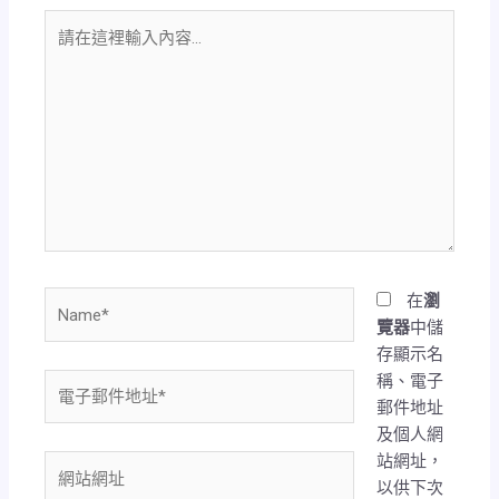
請
在
這
裡
輸
入
內
容...
Name*
在
瀏
覽器
中儲
存顯示名
稱、電子
電
郵件地址
子
及個人網
郵
站網址，
件
網
以供下次
地
站