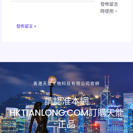
發佈留言
址
網
時使用。
*
址
香港天龍生物科技有限公司官網
請認准本網
HKTIANLONG.COM訂購天龍
正品