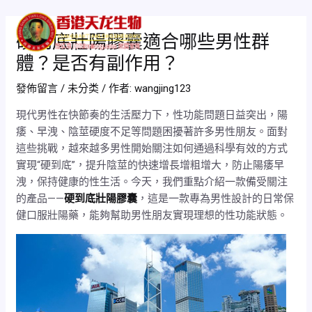
跳
Post
Mai
至
navigation
硬到底壯陽膠囊適合哪些男性群
Men
主
體？是否有副作用？
要
內
發佈留言
/
未分类
/ 作者:
wangjing123
容
現代男性在快節奏的生活壓力下，性功能問題日益突出，陽
痿、早洩、陰莖硬度不足等問題困擾著許多男性朋友。面對
這些挑戰，越來越多男性開始關注如何通過科學有效的方式
實現“硬到底”，提升陰莖的快速增長增粗增大，防止陽痿早
洩，保持健康的性生活。今天，我們重點介紹一款備受關注
的產品——
硬到底壯陽膠囊
，這是一款專為男性設計的日常保
健口服壯陽藥，能夠幫助男性朋友實現理想的性功能狀態。