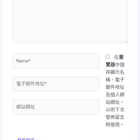
裡
輸
入
內
容...
Name*
在
瀏
覽器
中儲
存顯示名
稱、電子
電
郵件地址
子
及個人網
郵
站網址，
件
網
以供下次
地
站
發佈留言
址
網
時使用。
*
址