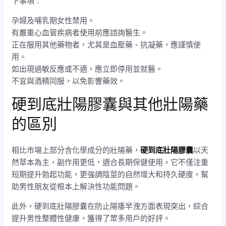
下事項：
孕婦及哺乳期女性禁用。
有嚴重心血管疾病者使用前應諮詢醫生。
正在服用其他藥物者，尤其是血壓藥、抗凝藥，應謹慎使
用。
如出現過敏反應或不適，應立即停用並就醫。
不宜與酒精同服，以免影響藥效。
硬到底壯陽膠囊與其他壯陽藥
的區別
相比市場上部分含化學成分的壯陽藥，
硬到底壯陽膠囊
以天
然草本為主，副作用更低，適合長期保健使用。它不僅注重
短期提升勃起功能，更強調陰莖的自然增大和持久硬度，幫
助男性朋友從根本上解決性功能問題。
此外，硬到底壯陽膠囊在防止陽痿早洩方面表現突出，綜合
提升男性整體性健康，獲得了眾多用戶的好評。