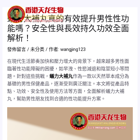
跳
Post
Mai
至
navigation
蟻力大補丸真的有效提升男性性功
Men
主
能嗎？安全性與長效持久功效全面
要
內
解析！
容
發佈留言
/
未分类
/ 作者:
wangjing123
在現代生活節奏加快和壓力增大的背景下，越來越多男性面
臨著性功能障礙的困擾，如早洩、性慾減退和陰莖短小等問
題。針對這些挑戰，
蟻力大補丸
作為一款以天然草本成分為
基礎的男性保健產品，逐漸受到廣泛關注。本文將從產品特
點、功效、安全性及使用方法等方面，全面解析蟻力大補
丸，幫助男性朋友找到合適的性功能提升方案。