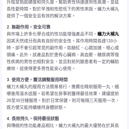
升陰莖勃起硬度和持久度，幫助男性快速達到性高潮，並延
長性愛時間。對於早洩和性慾低下的男性來說，蟻力大補丸
提供了一個安全且有效的解決方案。
2. 無副作用，安全可靠
與市場上許多化學合成的性功能增強產品不同，
蟻力大補丸
因其天然成分而具有良好的安全性。其作用時間長達120小
時，卻不會引起常見的副作用，如臉紅、心跳加速、噁心或
頭痛。此外，該產品對於患有心臟病、高血壓、糖尿病等慢
性疾病的男性也相對安全，並且對前列腺患者有一定的輔助
療效，這使得更多男性能安心使用。
3. 使用方便，靈活調整服用時間
蟻力大補丸的服用方法簡單易行，推薦在睡前服用一丸，細
嚼後用溫水送服。若希望在房事前獲得最佳效果，建議提前
20至30分鐘服用。對於日常保健，則可每隔三天服用一次，
既方便又能持續維持身體狀態。
4. 長效持久，保持最佳狀態
與傳統的性功能產品相比，蟻力大補丸的最大優勢在於其長