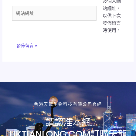
及個人網
郵
站網址，
件
網
以供下次
地
站
發佈留言
址
網
時使用。
*
址
香港天龍生物科技有限公司官網
請認准本網
HKTIANLONG.COM訂購天龍