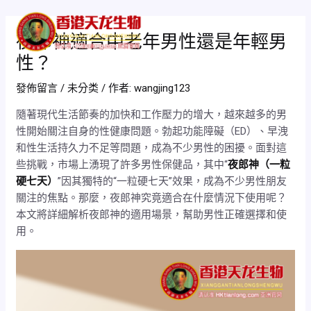
跳
Post
Mai
至
navigation
夜郎神適合中老年男性還是年輕男
Men
主
性？
要
內
發佈留言
/
未分类
/ 作者:
wangjing123
容
隨著現代生活節奏的加快和工作壓力的增大，越來越多的男
性開始關注自身的性健康問題。勃起功能障礙（ED）、早洩
和性生活持久力不足等問題，成為不少男性的困擾。面對這
些挑戰，市場上湧現了許多男性保健品，其中“
夜郎神（一粒
硬七天）
”因其獨特的“一粒硬七天”效果，成為不少男性朋友
關注的焦點。那麼，夜郎神究竟適合在什麼情況下使用呢？
本文將詳細解析夜郎神的適用場景，幫助男性正確選擇和使
用。