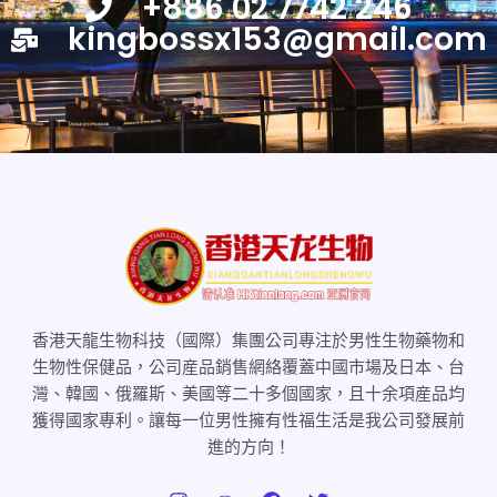
+886 02 7742 246
kingbossx153@gmail.com
香港天龍生物科技（國際）集團公司專注於男性生物藥物和
生物性保健品，公司産品銷售網絡覆蓋中國市場及日本、台
灣、韓國、俄羅斯、美國等二十多個國家，且十余項産品均
獲得國家專利。讓每一位男性擁有性福生活是我公司發展前
進的方向！