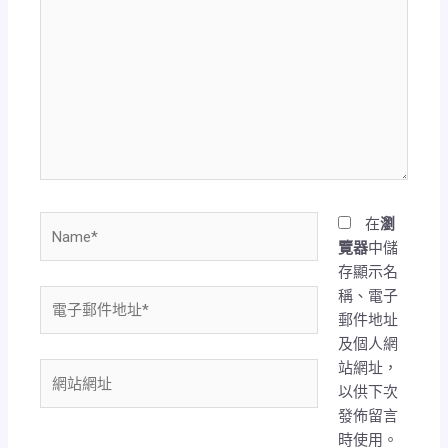
這
裡
輸
入
內
容...
Name*
在
瀏
覽器
中儲
存顯示名
稱、電子
電
郵件地址
子
及個人網
郵
站網址，
件
網
以供下次
地
站
發佈留言
址
網
時使用。
*
址