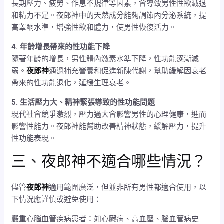
長期壓力、疲勞、作息不規律等因素，會導致男性性欲減退
和精力不足。夜郎神中的天然成分能夠調節內分泌系統，提
高睾酮水準，增強性欲和體力，使男性恢復活力。
4. 年齡增長帶來的性功能下降
隨著年齡的增長，男性體內激素水準下降，性功能逐漸減
弱。
夜郎神
通過補充營養和促進新陳代謝，幫助緩解因衰老
帶來的性功能退化，延緩生理衰老。
5. 生活壓力大、精神緊張導致的性功能問題
現代社會競爭激烈，壓力過大會影響男性的心理健康，進而
影響性能力。夜郎神能幫助改善精神狀態，緩解壓力，提升
性功能表現。
三、夜郎神不適合哪些情況？
儘管
夜郎神
適用範圍廣泛，但並非所有男性都適合使用，以
下情況應謹慎或避免使用：
嚴重心腦血管疾病患者：如心臟病、高血壓、腦血管病史