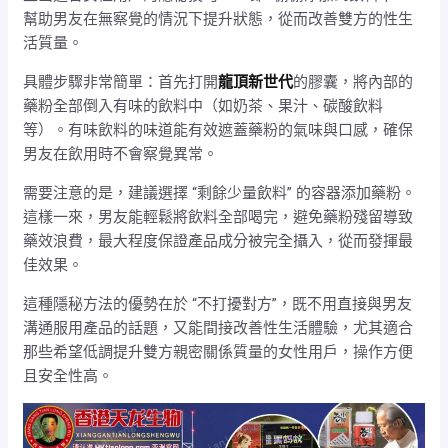
幫助男友在無察覺的情況下提升狀態，從而改善雙方的性生
活質量。
具體步驟非常簡單：首先打開
龍頂新世代
的膠囊，將內部的
藥粉全部倒入有味的飲料中（如奶茶、果汁、碳酸飲料
等）。有味飲料的味道能有效遮蓋藥粉的氣味與口感，確保
男友在飲用時不會察覺異常。
需要注意的是，建議選擇 “剩餘少量飲料” 的容器添加藥粉。
這樣一來，男友能輕鬆將飲料全部喝完，避免藥粉殘留導致
藥效浪費，最大程度保證產品成分被完全攝入，從而發揮最
佳效果。
這種隱秘方法的優勢在於 “不打擾對方”，既不用直接與男友
溝通服用產品的話題，又能間接改善性生活體驗，尤其適合
那些希望低調提升雙方親密關係質量的女性用戶，操作方便
且安全性高。