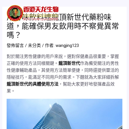
跳
Post
Mai
至
navigation
用有味飲料遮龍頂新世代藥粉味
Men
主
道，能確保男友飲用時不察覺異常
要
內
嗎？
容
發佈留言
/
未分类
/ 作者:
wangjing123
對於關注男性健康的用戶來說，選對保健產品很重要，掌握
正確的使用方法同樣關鍵。
龍頂新世代
作為備受關注的男性
性健康輔助產品，其使用方法簡單便捷，同時還提供靈活的
隱秘技巧，能滿足不同用戶的需求。下麵就為大家詳細拆解
龍頂新世代的具體使用方法
，幫助大家更好地發揮產品效
果。