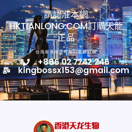
請認准本網
HKTIANLONG.COM訂購天龍
正品
台灣香港地區可撥打電話訂購
+886 02 7742 246
kingbossx153@gmail.com