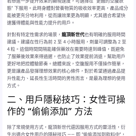
若想進一步提升效果的顯現速度，可選擇在 “更餓的空腹狀
態” 下服用。此時身體對營養物質的吸收效率更高，產品成分
能被更充分地利用，從而讓效果更為明顯，尤其適合希望快
速獲得體能與性能力提升的用戶。
針對有特定性需求的場景，
龍頂新世代
也有明確的服用時間
建議。建議在性行為前 2 至 4 小時服用，劑量可調整為 2 至
4 粒。這個時間間隔能確保藥效在需要時達到峰值，既避免
了服藥後效果來得過遲，也防止了效果提前消退，幫助用戶
更好地把控體驗節奏。總體來說，空腹服用不僅操作簡單，
更是讓產品發揮理想效果的核心條件，對於希望通過產品提
升性能力、延長性生活時間的男性而言，是最為理想的使用
方式。
二、用戶隱秘技巧：女性可操
作的 “偷偷添加” 方法
除了常規使用方式，龍頂新世代還因服用方式的靈活性，衍
生出適合女性用戶的隱秘技巧 —— 即 “偷偷添加到飲料中”，