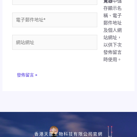
覽器
中儲
存顯示名
稱、電子
電
郵件地址
子
及個人網
郵
站網址，
件
網
以供下次
地
站
發佈留言
址
網
時使用。
*
址
香港天龍生物科技有限公司官網