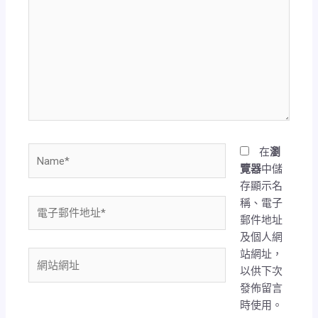
這
裡
輸
入
內
容...
Name*
在
瀏
覽器
中儲
存顯示名
稱、電子
電
郵件地址
子
及個人網
郵
站網址，
件
網
以供下次
地
站
發佈留言
址
網
時使用。
*
址