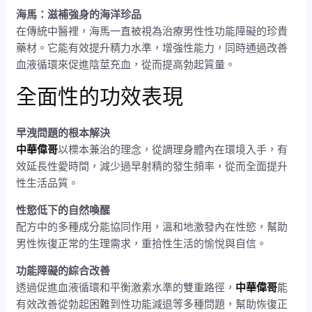
海馬：滋補強身的海洋珍品
在傳統中醫裡，海馬一直被視為治療男性性功能障礙的珍貴
藥材。它能有效提升精力水準，增強性能力，同時通過改善
血液循環來促進陰莖充血，從而提高勃起質量。
全面性的功效表現
早洩問題的根本解決
中華偉哥
以標本兼治的理念，從調理身體內在環境入手，有
效延長性愛時間，減少過早射精的發生頻率，從而全面提升
性生活品質。
性慾低下的自然喚醒
配方中的多種成分能協同作用，溫和地激發內在性慾，幫助
男性恢復正常的生理需求，重拾性生活的愉悅與自信。
功能障礙的綜合改善
透過促進血液循環和平衡激素水準的雙重路徑，
中華偉哥
能
有效改善從勃起困難到性功能減退等多種問題，幫助恢復正