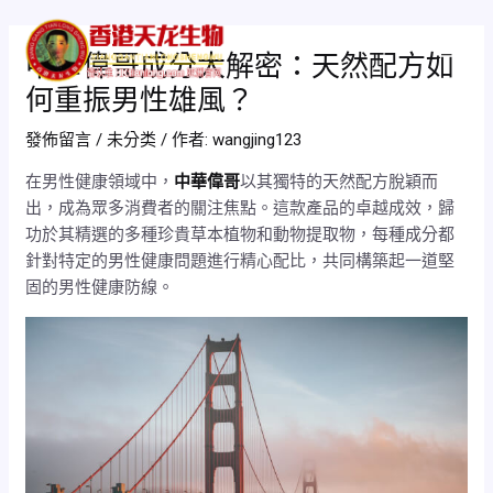
跳
Post
Mai
至
navigation
中華偉哥成分大解密：天然配方如
Men
主
何重振男性雄風？
要
內
發佈留言
/
未分类
/ 作者:
wangjing123
容
在男性健康領域中，
中華偉哥
以其獨特的天然配方脫穎而
出，成為眾多消費者的關注焦點。這款產品的卓越成效，歸
功於其精選的多種珍貴草本植物和動物提取物，每種成分都
針對特定的男性健康問題進行精心配比，共同構築起一道堅
固的男性健康防線。