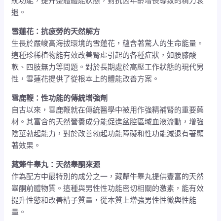
統功能，提升整體體能狀態，對抗因年齡增長導致的精力衰
退。
雪蓮花：抗疲勞的天然解方
生長於嚴峻高海拔環境的雪蓮花，蘊含著驚人的生命能量。
這種珍稀植物能有效改善腎虛引起的各種症狀，如腰膝酸
軟、四肢無力等問題。對於長期處於高壓工作狀態的現代男
性，雪蓮花提供了從根本上的體能改善方案。
雪鹿鞭：性功能的傳統增強劑
自古以來，雪鹿鞭就在傳統醫學中被用作強精補腎的重要藥
材。其富含的天然營養成分能促進盆腔區域血液流動，增強
陰莖勃起能力，對於改善勃起功能障礙和性功能減退有著顯
著效果。
藏犛牛睾丸：天然睾酮來源
作為配方中最特別的成分之一，藏犛牛睾丸提供豐富的天然
睾酮前體物質。這種與男性性功能密切相關的激素，能有效
提升性慾和改善精子質量，從本質上增強男性性徵與性能
量。