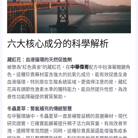
六大核心成分的科學解析
藏紅花：血液循環的天然促進劑
被譽為”紅色黃金”的藏紅花，在
中華偉哥
配方中扮演著關鍵角
色。這種珍貴藥材富含強大的抗氧化成分，能有效促進全身
血液循環，特別是在生殖系統區域。更值得注意的是，藏紅
花具有調節性激素水準的獨特能力，能自然提升性慾，為改
善性功能障礙提供實質幫助。
冬蟲夏草：腎氣補充的傳統智慧
在中醫理論中，冬蟲夏草一直是補腎益精的首選藥材。現代
研究證實，它確實能顯著提升精子活力與質量，有效改善早
洩、遺精等常見問題。同時，這種珍貴真菌還能增強免疫系