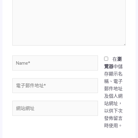
裡
輸
入
內
容...
Name*
在
瀏
覽器
中儲
存顯示名
稱、電子
電
郵件地址
子
及個人網
郵
站網址，
件
網
以供下次
地
站
發佈留言
址
網
時使用。
*
址