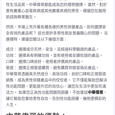
性生活品質，中華偉哥都能成為您的理想選擇。 當然，對於
患有嚴重心血管疾病或其他嚴重疾病的男性，建議您在服用
前諮詢專業醫生。
然而，市場上充斥著各種各樣的男性保健產品，如何選擇安
全有效的產品呢？ 這也是許多男性朋友普遍關心的問題。 在
選擇時，建議您關注以下幾個方面：
成分： 選擇成分天然、安全，且經過科學驗證的產品。
功效： 選擇具有明確功效，並有使用者反饋佐證的產品。
口碑： 選擇口碑良好，使用者評價高的產品。
管道： 選擇正規管道購買，避免購買到假冒偽劣產品。
中華偉哥憑藉其天然成分、高效功效、良好口碑和正規管道
銷售，成為男性保健產品中的佼佼者。 它不僅能幫助您解決
性功能問題，更能提升您的自信心，讓您在生活中更加充滿
活力。 如果您正為性功能問題而困擾，不妨嘗試
中華偉哥
，
讓它幫助您重拾男性自信，告別性功能困擾，擁抱更精彩的
人生。