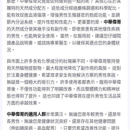
那麼，中華偉哥究竟是如何做到這一點的呢？ 其核心在於其
獨特的天然成分配方。 這些成分經過嚴格篩選和科學配比，
能有效促進血液循環，增強男性生殖器官的勃起功能，並調
節內分泌系統，提升性慾和性能力。 更重要的是，
中華偉哥
的天然成分使其幾乎沒有副作用，即使是患有其他慢性疾病
的男性，也能夠安全使用。 當然，在服用前，建議您仔細閱
讀產品說明書，或諮詢專業醫生，以確保其適合您的身體狀
況。
與市面上許多含有化學成分的壯陽藥不同，中華偉哥堅持使
用天然植物提取物，最大程度地降低了副作用的風險。 這對
於注重身體健康，希望尋求安全有效解決方案的男性來說，
無疑是一個極大的吸引力。 許多使用者都表示，服用中華偉
哥後，不僅性功能得到了明顯改善，而且整體精力和精神狀
態也得到了提升。 這也印證了中華偉哥在提升男性生活品質
方面的卓越效果。
中華偉哥的適用人群
非常廣泛。 無論您是年輕男性，還是年
長男性，無論您是健康狀況良好，還是存在其他健康問題
（例如糖尿病、高血壓等），只要您希望改善性功能，提升