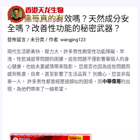
跳
Post
Mai
至
navigation
中華偉哥真的有效嗎？天然成分安
Men
主
全嗎？改善性功能的秘密武器？
要
內
發佈留言
/
未分类
/ 作者:
wangjing123
容
現代生活節奏快、壓力大，許多男性飽受性功能障礙、早
洩、性慾減退等問題的困擾。這些問題不僅影響著個人的身
心健康，也給夫妻感情帶來陰影。 您是否也因為這些問題而
感到焦慮、自卑，甚至影響了生活品質？ 別擔心，您並非孤
單一人。 許多男性都曾經歷過類似的困境，而
中華偉哥
的出
現，為他們帶來了一線希望。