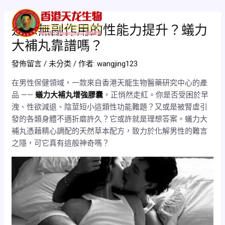
跳
Post
Mai
至
navigation
追求無副作用的性能力提升？蟻力
Men
主
大補丸靠譜嗎？
要
內
發佈留言
/
未分类
/ 作者:
wangjing123
容
在男性保健領域，一款來自香港天龍生物醫藥研究中心的產
品 ——
蟻力大補丸增強膠囊
，正悄然走紅。你是否受困於早
洩、性欲減退、陰莖短小這類性功能難題？又或是被腎虛引
發的各類身體不適折磨許久？它或許就是理想答案。蟻力大
補丸憑藉精心調配的天然草本配方，致力於化解男性的難言
之隱，可它真有這般神奇嗎？