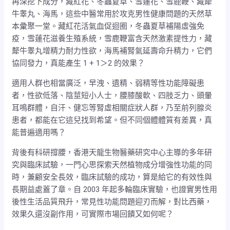
再深挖下成分，藏紅花、冬蟲夏草、雪蓮花、雪鹿鞭、藏犛
牛睾丸、海馬，這些中醫常用於攻克男性健康問題的天然草
本彙聚一堂。藏紅花活氣血促迴圈，冬蟲夏草補陽虛強免
疫，雪蓮花滋養生殖系統，雪鹿鞭富含天然激素提性力，藏
犛牛睾丸增精力耐力性欲，海馬補腎氣延壽命升精力，它們
協同發力，真能產生 1 + 1＞2 的效果？
適用人群也相當廣泛，早洩、遺精、弱精等性功能障礙患
者，性欲低落、陰莖短小人士，腰膝酸軟、四肢乏力、頭暈
耳鳴群體，自汗、健忘等腎虛相關症狀人群，乃至前列腺炎
患者，都能在它這兒找到希望。但不同個體體質有差異，真
能普遍適用嗎？
背後有科研撐腰，香港天龍生物醫藥研究中心主導的多年研
究與臨床試驗，一門心思探索天然植物成分增強性功能的同
時，兼顧安全長效，臨床試驗的成功，算是給它的有效性與
長期益處蓋了章。自 2003 年起多輪臨床實驗，也證實男性用
後性生活品質飛升，常見性功能問題迎刃而解，對比西藥，
效果久還沒副作用，可實際市場回饋又如何呢？