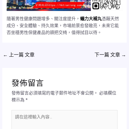
隨著男性健康問題增多、關注度提升，
蟻力大補丸
憑藉天然
成分、安全體驗、持久效果，市場前景愈發敞亮，未來它能
否坐穩男性保健產品的頭把交椅，值得拭目以待。
←
上一篇 文章
下一篇 文章
→
發佈留言
發佈留言必須填寫的電子郵件地址不會公開。
必填欄位
標示為
*
請
在
這