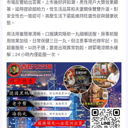
市場反響給出答案，上市後好評如潮，男性用戶大贊效果顯
著，延時提欲超給力，性生活品質和夫妻關係雙雙升溫。對
安全性也一致認可，高壓生活下還能維持旺盛性欲與健康狀
態。
用法用量簡單清晰，口服講究睡前一丸細嚼送服，房事前服
用效果加倍，日常保健三日一丸。但注意事項也得牢記，別
超量服用，以防不適；要是出現異常勃起，趕緊喝涼開水緩
解；24 小時內僅能服一次 。