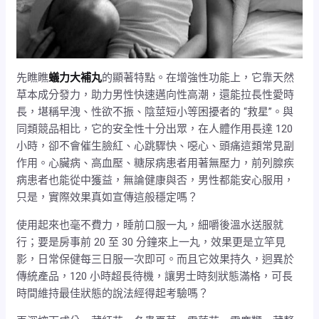
先瞧瞧
蟻力大補丸
的顯著特點。在增強性功能上，它靠天然
草本成分發力，助力男性快速邁向性高潮，還能拉長性愛時
長，堪稱早洩、性欲不振、陰莖短小等困擾者的 “救星”。與
同類競品相比，它的安全性十分出眾，在人體作用長達 120
小時，卻不會催生臉紅、心跳驟快、噁心、頭痛這類常見副
作用。心臟病、高血壓、糖尿病患者用著無壓力，前列腺疾
病患者也能從中獲益，無論健康與否，男性都能安心服用，
只是，實際效果真如宣傳這般穩定嗎？
使用起來也毫不費力，睡前口服一丸，細嚼後溫水送服就
行；要是房事前 20 至 30 分鐘來上一丸，效果更是立竿見
影，日常保健每三日服一次即可。而且它效果持久，迥異於
傳統產品，120 小時超長待機，讓男士時刻狀態滿格，可長
時間維持最佳狀態的說法經得起考驗嗎？