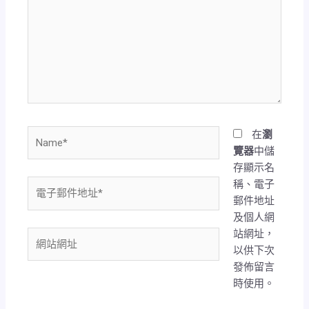
裡
輸
入
內
容...
Name*
在
瀏
覽器
中儲
存顯示名
稱、電子
電
郵件地址
子
及個人網
郵
站網址，
件
網
以供下次
地
站
發佈留言
址
網
時使用。
*
址