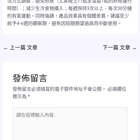
活方式調整：避免熬夜（尤其晚上11點至淩晨1點的肝經運行
時間）；減少生冷食物攝入；每週保持3次以上、每次30分鐘
的有氧運動。同時強調，產品效果具有個體差異，建議至少
給予4-6週的觀察期，避免因短期期望過高而中斷使用。
←
上一篇 文章
下一篇 文章
→
發佈留言
發佈留言必須填寫的電子郵件地址不會公開。
必填欄位
標示為
*
請
在
這
裡