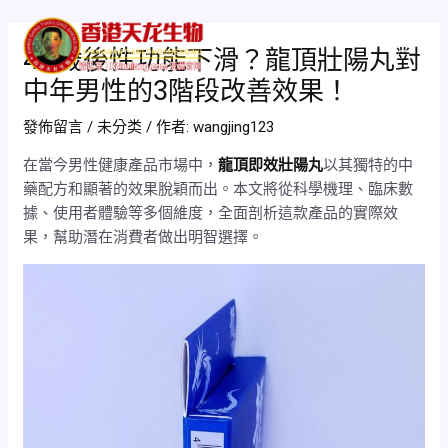
跳
Post
Mai
至
navigation
40歲後性功能下滑？龍頂壯陽丸對
Men
主
中年男性的3階段改善效果！
要
內
發佈留言
/
未分类
/ 作者:
wangjing123
容
在當今男性健康產品市場中，
龍頂即效壯陽丸
以其獨特的中
藥配方和顯著的效果脫穎而出。本文將從科學機理、臨床數
據、使用者體驗等多個維度，全面剖析這款產品的實際效
果，幫助潛在消費者做出明智選擇。