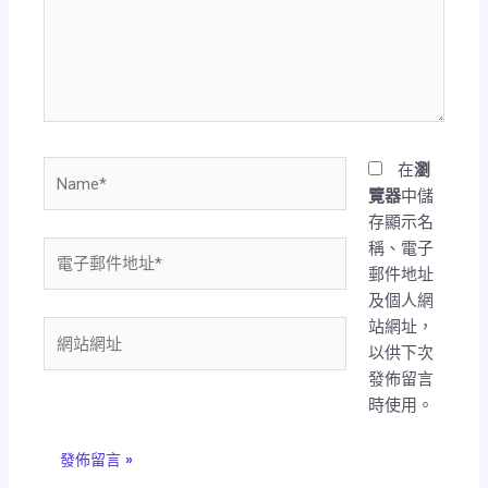
輸
入
內
容...
Name*
在
瀏
覽器
中儲
存顯示名
稱、電子
電
郵件地址
子
及個人網
郵
站網址，
件
網
以供下次
地
站
發佈留言
址
網
時使用。
*
址