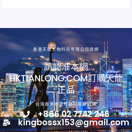
香港天龍生物科技有限公司官網
請認准本網
HKTIANLONG.COM訂購天龍
正品
台灣香港地區可撥打電話訂購
+886 02 7742 246
kingbossx153@gmail.com