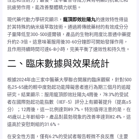
抗疲勞作用，能改善整體精力狀態。
現代藥代動力學研究顯示，
龍頂即效壯陽丸
的速效特性得益
於其特殊的納米級萃取技術。通過將傳統藥材的有效成分分
子量降低至300-500道爾頓，產品的生物利用度比普通中藥提
升約2-3倍。這意味著服用後30-60分鐘即可開始發揮作用，
且作用持續時間可達6-8小時，完美平衡了速效性和持久性。
二、臨床數據與效果統計
根據2024年由三家中醫藥大學聯合開展的臨床觀察，針對500
名25-65歲的輕中度勃起功能障礙患者進行為期三個月的追蹤
研究。結果顯示：服用龍頂即效壯陽丸4周後，78.3%的受試
者在國際勃起功能指數（IIEF-5）評分上有顯著提升（提高≥5
分）；12周後，這一比例達到89.7%。特別值得注意的是，在
45歲以上年齡組中，產品對晨勃現象的改善率達到82.4%，這
遠高於安慰劑組的31.6%。
在安全性方面，僅有6.2%的受試者報告輕微不良反應（主要