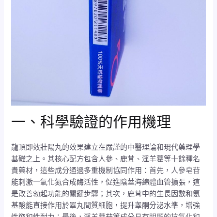
一、科學驗證的作用機理
龍頂即效壯陽丸的效果建立在嚴謹的中醫理論和現代藥理學
基礎之上。其核心配方包含人參、鹿茸、淫羊藿等十餘種名
貴藥材，這些成分通過多重機制協同作用：首先，人參皂苷
能刺激一氧化氮合成酶活性，促進陰莖海綿體血管擴張，這
是改善勃起功能的關鍵步驟；其次，鹿茸中的生長因數和氨
基酸能直接作用於睪丸間質細胞，提升睾酮分泌水準，增強
性慾和性耐力；最後，淫羊藿苷等成分具有明顯的抗氧化和