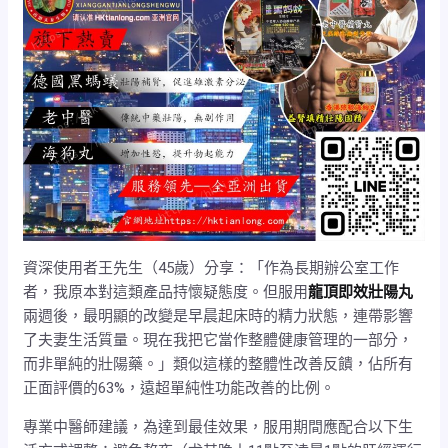
資深使用者王先生（45歲）分享：「作為長期辦公室工作
者，我原本對這類產品持懷疑態度。但服用
龍頂即效壯陽丸
兩週後，最明顯的改變是早晨起床時的精力狀態，連帶影響
了夫妻生活質量。現在我把它當作整體健康管理的一部分，
而非單純的壯陽藥。」類似這樣的整體性改善反饋，佔所有
正面評價的63%，遠超單純性功能改善的比例。
專業中醫師建議，為達到最佳效果，服用期間應配合以下生