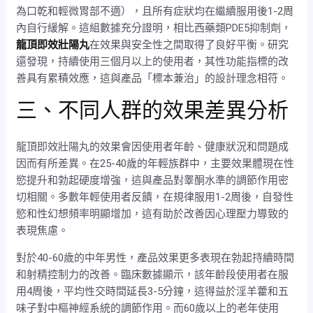
為口乾和輕微胃部不適），且所有症狀均在繼續服用後1-2周
內自行緩解。這組數據充分證明，相比西藥類PDE5抑制劑，
龍頂即效壯陽丸
在效果與安全性之間取得了良好平衡。研究
還發現，持續使用三個月以上的使用者，其性功能指標的改
善具有累積效應，這與產品「標本兼治」的設計理念相符。
三、不同人群的效果差異分析
龍頂即效壯陽丸的效果會因使用者年齡、健康狀況和問題成
因而有所差異。在25-40歲的年輕族群中，主要效果體現在性
慾提升和勃起硬度增強，這與產品對睾酮水準的調節作用密
切相關。多數年輕使用者反饋，在規律服用1-2周後，自發性
慾和性幻想頻率明顯增加，這有助於改善因心理壓力導致的
表現焦慮。
對於40-60歲的中年男性，產品效果更多表現在勃起持續時間
和射精控制力的改善。臨床數據顯示，該年齡段使用者在服
用4周後，平均性交時間延長3-5分鐘，這得益於淫羊藿和五
味子對中樞神經系統的調節作用。而60歲以上的老年使用