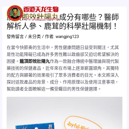
跳
Post
Mai
至
navigation
龍頂即效壯陽丸成分有哪些？醫師
Men
主
解析人參、鹿茸的科學壯陽機制！
要
內
發佈留言
/
未分类
/ 作者:
wangjing123
容
在當今快節奏的生活中，男性健康問題日益受到關注，尤其
是性功能障礙已成為許多男性難以啟齒卻又迫切希望解決的
困擾。
龍頂即效壯陽丸
作為一款融合傳統中醫理論與現代製
藥技術的保健產品，近年來在市場上逐漸嶄露頭角，其獨特
的配方與顯著的效果吸引了眾多消費者的目光。本文將深入
探討這款產品的背景、成分、作用原理以及使用注意事項，
幫助讀者全面瞭解這一備受矚目的男性保健選擇。