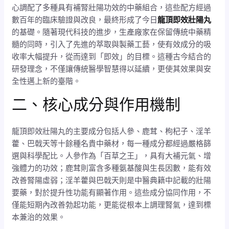
心調配了多種具有補腎壯陽功效的中藥組合，這些配方經過
數百年的臨床驗證與改良，最終形成了今日
龍頂即效壯陽丸
的基礎。隨著現代科技的進步，生產廠家在保留傳統中藥精
髓的同時，引入了先進的萃取與製藥工藝，使有效成分的吸
收率大幅提升，從而達到「即效」的目標。這種古今結合的
研發理念，不僅讓傳統醫學智慧得以延續，更使其效果與安
全性邁上新的臺階。
二、核心成分與作用機制
龍頂即效壯陽丸的主要成分包括人參、鹿茸、枸杞子、淫羊
藿、巴戟天等十餘種名貴中藥材，每一種成分都經過嚴格篩
選與科學配比。人參作為「百草之王」，具有大補元氣、增
強體力的功效；鹿茸則富含多種氨基酸與生長因數，能有效
改善腎陽虛弱；淫羊藿與巴戟天則是中醫典籍中記載的壯陽
要藥，對於提升性功能有顯著作用。這些成分協同作用，不
僅能短期內改善勃起功能，更能從根本上調理腎氣，達到標
本兼治的效果。