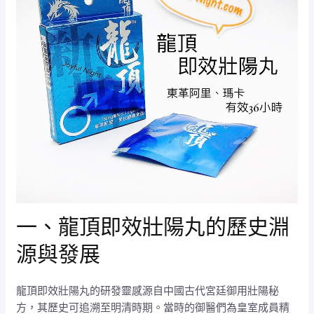
一、龍頂即效壯陽丸的歷史淵
源與發展
龍頂即效壯陽丸的研發靈感源自中國古代宮廷御用壯陽秘
方，其歷史可追溯至明清時期。當時的御醫們為皇室成員精