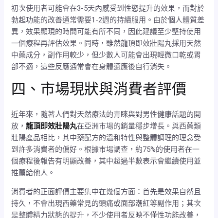
初次使用者可能會在3-5天內感受到性慾提升的效果，而對於
勃起功能的改善通常需要1-2週的持續服用。由於個人體質差
異，效果顯現的時間可能有所不同，因此建議至少堅持使用
一個療程再評估效果。同時，雖然龍頂即效壯陽丸採用天然
中藥成分，副作用較少，但少數人可能會出現輕微口乾或胃
部不適，這些反應通常會在身體適應後自行消失。
四、市場現狀與消費者評價
近年來，隨著人們對天然療法的青睞與對男性健康話題的開
放，
龍頂即效壯陽丸
在亞洲市場的銷量穩步增長。與西藥類
壯陽產品相比，其中藥配方的溫和特性與整體調理的理念受
到許多消費者的偏好。根據市場調查，約75%的使用者在一
個療程後報告有明顯改善，其中超過半數表示會繼續使用並
推薦給他人。
消費者的正面評價主要集中在幾個方面：首先是效果自然且
持久，不會出現西藥常見的頭痛或面部潮紅等副作用；其次
是整體精力狀態的提升，不少使用者反映不僅性功能改善，