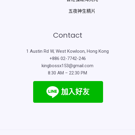
五夜神生精片
Contact
1 Austin Rd W, West Kowloon, Hong Kong
+886 02-7742-246
kingbossx153@gmail.com
8:30 AM – 22:30 PM