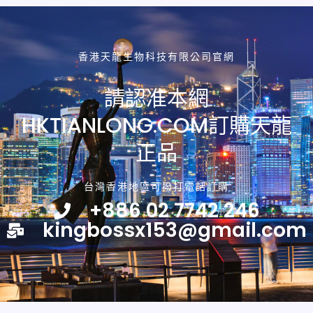
香港天龍生物科技有限公司官網
請認准本網
HKTIANLONG.COM訂購天龍
正品
台灣香港地區可撥打電話訂購
+886 02 7742 246
kingbossx153@gmail.com