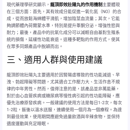
現代藥理學研究顯示，
龍頂即效壯陽丸的作用機制
主要體現
在三個方面：首先，其有效成分能促進一氧化氮（NO）的合
成，從而放鬆海綿體平滑肌，增加陰莖血流量；其次，它能
夠調節體內荷爾蒙水準，特別是提升睾酮分泌，增強性慾與
耐力；最後，產品中的抗氧化成分可以減輕自由基對生殖系
統的損傷，延緩性功能衰退。這種多靶點的作用方式，使其
在眾多同類產品中脫穎而出。
三、適用人群與使用建議
龍頂即效壯陽丸主要適用於因腎陽虛導致的性功能減退、早
洩、勃起障礙等問題，尤其適合工作壓力大、生活作息不規
律的中年男性。然而，值得注意的是，該產品並非萬能藥，
對於由心血管疾病或糖尿病等慢性病引起的性功能障礙，應
優先治療原發疾病。一般建議的使用方法是每日1-2次，每次
1-2粒，飯後以溫水送服，連續使用一個月為一個療程。為達
到最佳效果，使用期間應避免過量飲酒與辛辣食物，並保持
適度運動與充足睡眠。