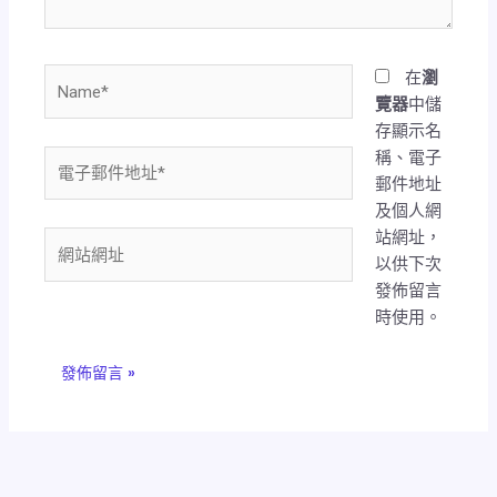
Name*
在
瀏
覽器
中儲
存顯示名
稱、電子
電
郵件地址
子
及個人網
郵
站網址，
件
網
以供下次
地
站
發佈留言
址
網
時使用。
*
址