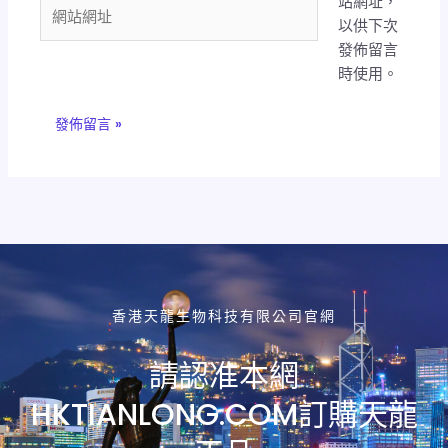
站網址，
件
網
以供下次
地
站
發佈留言
址
網
時使用。
*
址
香港天龍生物科技有限公司官網
請認准本網
HKTIANLONG.COM訂購天龍