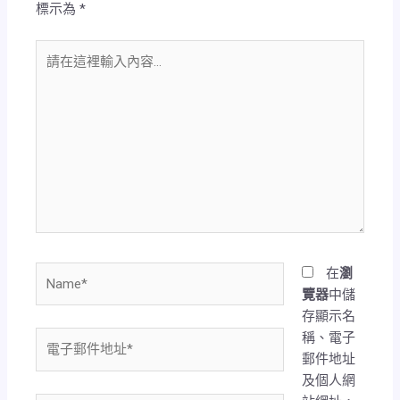
標示為
*
請
在
這
裡
輸
入
內
容...
Name*
在
瀏
覽器
中儲
存顯示名
稱、電子
電
郵件地址
子
及個人網
郵