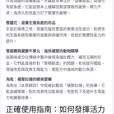
作為頂級的滋補聖品，冬蟲夏草專注於「滋補腎氣」與強化
免疫系統。它能從根本上緩解因腎虛導致的疲勞、精力不
濟，為持久的性能力打下堅實的基礎。
雪蓮花：滋養生殖系統的珍品
生長於極寒之地，雪蓮花蘊含豐富的營養活性成分，對男性
的生殖系統有顯著的滋養與保護作用，有助於整體性能力的
提升。
雪鹿鞭與藏犛牛睾丸：強效補腎的動物精華
這兩味成分在傳統中醫中被視為強壯體力、補充元陽的珍
品。它們能直接針對「腎精虧虛」的問題，有效提升體能、
增強性慾與改善生殖能力，是配方中強效的動力來源。
海馬：補腎壯陽的經典要藥
海馬在《本草綱目》中就被記載為「補腎壯陽」的良藥。它
能溫補腎陽，對於改善性功能衰退、性慾低下及提升生育能
力有顯著效果。
正確使用指南：如何發揮活力