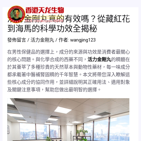
跳
Post
Mai
至
navigation
活力金剛丸真的有效嗎？從藏紅花
Men
主
到海馬的科學功效全揭秘
要
內
發佈留言
/
活力金剛丸
/ 作者:
wangjing123
容
在男性保健品的選擇上，成分的來源與功效是消費者最關心
的核心問題。與化學合成的西藥不同，
活力金剛丸
的精髓在
於其薈萃了多種珍貴的天然草本與動物性藥材，每一味成分
都承載著中醫補腎固精的千年智慧。本文將帶您深入瞭解這
些核心成分的協同作用，並詳細說明其正確用法、適用對象
及關鍵注意事項，幫助您做出最明智的選擇。