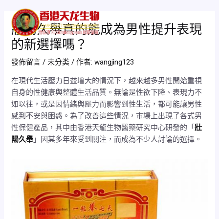
跳
Post
Mai
至
navigation
壯陽久舉真的能成為男性提升表現
Men
主
的新選擇嗎？
要
內
發佈留言
/
未分类
/ 作者:
wangjing123
容
在現代生活壓力日益增大的情況下，越來越多男性開始重視
自身的性健康與整體生活品質。無論是性欲下降、表現力不
如以往，或是因情緒與壓力而影響到性生活，都可能讓男性
感到不安與困惑。為了改善這些情況，市場上出現了各式男
性保健產品，其中由香港天龍生物醫藥研究中心研發的「
壯
陽久舉
」因其多年來受到關注，而成為不少人討論的選擇。