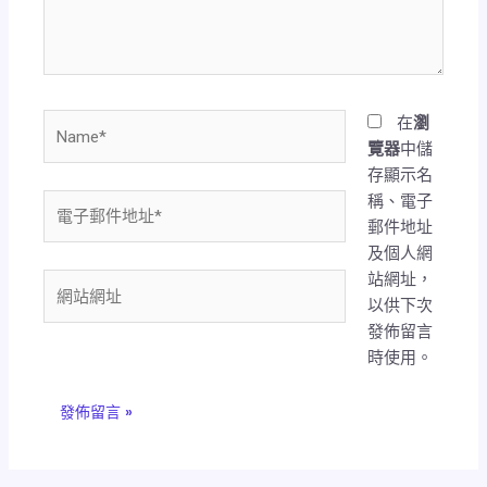
內
容...
Name*
在
瀏
覽器
中儲
存顯示名
稱、電子
電
郵件地址
子
及個人網
郵
站網址，
件
網
以供下次
地
站
發佈留言
址
網
時使用。
*
址