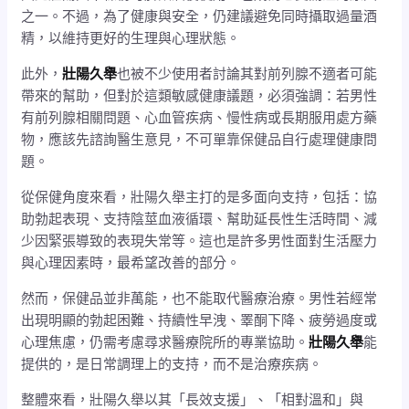
之一。不過，為了健康與安全，仍建議避免同時攝取過量酒
精，以維持更好的生理與心理狀態。
此外，
壯陽久舉
也被不少使用者討論其對前列腺不適者可能
帶來的幫助，但對於這類敏感健康議題，必須強調：若男性
有前列腺相關問題、心血管疾病、慢性病或長期服用處方藥
物，應該先諮詢醫生意見，不可單靠保健品自行處理健康問
題。
從保健角度來看，壯陽久舉主打的是多面向支持，包括：協
助勃起表現、支持陰莖血液循環、幫助延長性生活時間、減
少因緊張導致的表現失常等。這也是許多男性面對生活壓力
與心理因素時，最希望改善的部分。
然而，保健品並非萬能，也不能取代醫療治療。男性若經常
出現明顯的勃起困難、持續性早洩、睪酮下降、疲勞過度或
心理焦慮，仍需考慮尋求醫療院所的專業協助。
壯陽久舉
能
提供的，是日常調理上的支持，而不是治療疾病。
整體來看，壯陽久舉以其「長效支援」、「相對溫和」與