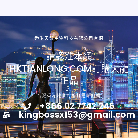
香港天龍生物科技有限公司官網
請認准本網
HKTIANLONG.COM訂購天龍
正品
台灣香港地區可撥打電話訂購
+886 02 7742 246
kingbossx153@gmail.com