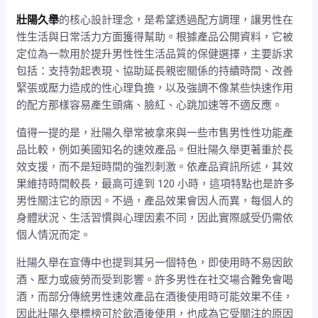
壯陽久舉
的核心設計理念，是希望透過配方調理，讓男性在
性生活與日常活力方面獲得幫助。根據產品公開資料，它被
定位為一款用於提升男性性生活品質的保健選擇，主要訴求
包括：支持勃起表現、協助延長親密關係的持續時間、改善
緊張或壓力造成的性心理負擔，以及強調不像某些快速作用
的配方那樣容易產生頭痛、臉紅、心跳加速等不適反應。
值得一提的是，壯陽久舉常被拿來與一些市售男性性功能產
品比較，例如美國知名的速效產品。但壯陽久舉更著重於長
效支援，而不是短時間的強烈刺激。依產品資訊所述，其效
果維持時間較長，最高可達到 120 小時，這項特點也是許多
男性關注它的原因。不過，產品效果會因人而異，每個人的
身體狀況、生活習慣與心理因素不同，因此實際感受仍需依
個人情況而定。
壯陽久舉在宣傳中也提到其另一個特色，即使用時不易因飲
酒、壓力或疲勞而受到影響。許多男性在社交場合難免會喝
酒，而部分傳統男性速效產品在酒後使用時可能效果不佳，
因此壯陽久舉標榜可於飲酒後使用，也成為它受關注的原因